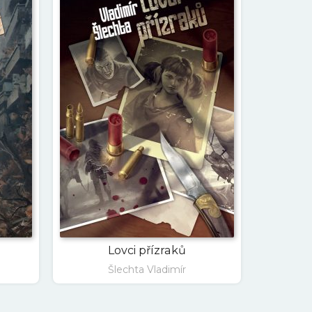
Lovci přízraků
Šlechta Vladimír