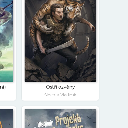
ní)
Ostří ozvěny
Šlechta Vladimír