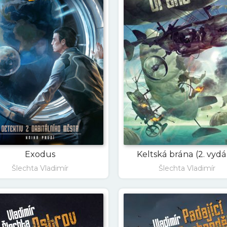
Exodus
Keltská brána (2. vydá
Šlechta Vladimír
Šlechta Vladimír