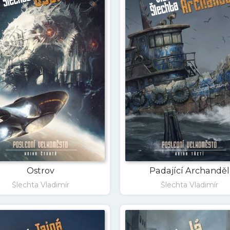
Ostrov
Padající Archanděl
Šlechta Vladimír
Šlechta Vladimír