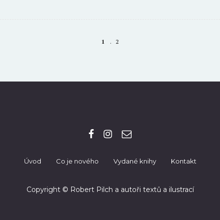
1
2
Úvod
Co je nového
Vydané knihy
Kontakt
Copyright © Robert Pilch a autoři textů a ilustrací