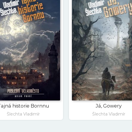
ajná historie Bornnu
Já, Gowery
Šlechta Vladimír
Šlechta Vladimír