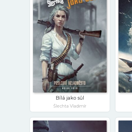
Bílá jako sůl
Šlechta Vladimír