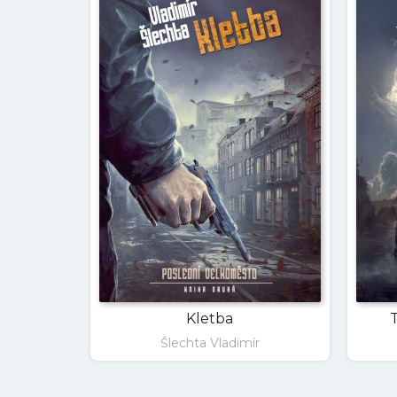
Kletba
T
Šlechta Vladimír