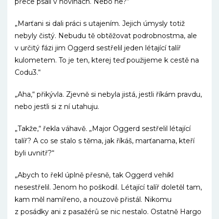
přece psali v novinách. Nebo ne?“
„Marťani si dali práci s utajením. Jejich úmysly totiž
nebyly čistý. Nebudu tě obtěžovat podrobnostma, ale
v určitý fázi jim Oggerd sestřelil jeden létající talíř
kulometem. To je ten, kterej teď použijeme k cestě na
Codu3.“
„Aha,“ přikývla. Zjevně si nebyla jistá, jestli říkám pravdu,
nebo jestli si z ní utahuju.
„Takže,“ řekla váhavě. „Major Oggerd sestřelil létající
talíř? A co se stalo s těma, jak říkáš, marťanama, kteří
byli uvnitř?“
„Abych to řekl úplně přesně, tak Oggerd vehikl
nesestřelil. Jenom ho poškodil. Létající talíř doletěl tam,
kam měl namířeno, a nouzově přistál. Nikomu
z posádky ani z pasažérů se nic nestalo. Ostatně Hargo