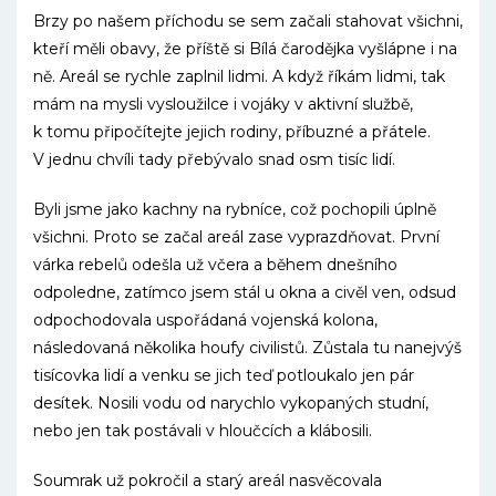
Brzy po našem příchodu se sem začali stahovat všichni,
kteří měli obavy, že příště si Bílá čarodějka vyšlápne i na
ně. Areál se rychle zaplnil lidmi. A když říkám lidmi, tak
mám na mysli vysloužilce i vojáky v aktivní službě,
k tomu připočítejte jejich rodiny, příbuzné a přátele.
V jednu chvíli tady přebývalo snad osm tisíc lidí.
Byli jsme jako kachny na rybníce, což pochopili úplně
všichni. Proto se začal areál zase vyprazdňovat. První
várka rebelů odešla už včera a během dnešního
odpoledne, zatímco jsem stál u okna a civěl ven, odsud
odpochodovala uspořádaná vojenská kolona,
následovaná několika houfy civilistů. Zůstala tu nanejvýš
tisícovka lidí a venku se jich teď potloukalo jen pár
desítek. Nosili vodu od narychlo vykopaných studní,
nebo jen tak postávali v hloučcích a klábosili.
Soumrak už pokročil a starý areál nasvěcovala