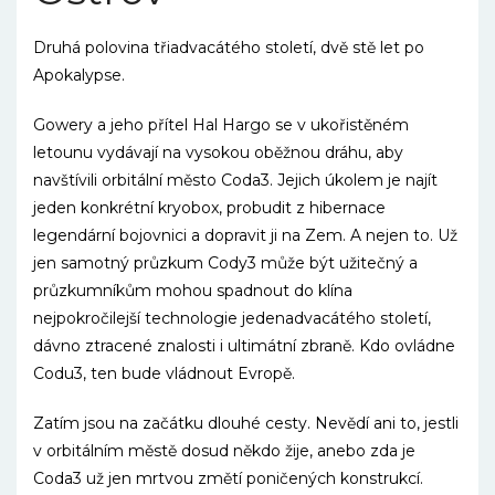
Druhá polovina třiadvacátého století, dvě stě let po
Apokalypse.
Gowery a jeho přítel Hal Hargo se v ukořistěném
letounu vydávají na vysokou oběžnou dráhu, aby
navštívili orbitální město Coda3. Jejich úkolem je najít
jeden konkrétní kryobox, probudit z hibernace
legendární bojovnici a dopravit ji na Zem. A nejen to. Už
jen samotný průzkum Cody3 může být užitečný a
průzkumníkům mohou spadnout do klína
nejpokročilejší technologie jedenadvacátého století,
dávno ztracené znalosti i ultimátní zbraně. Kdo ovládne
Codu3, ten bude vládnout Evropě.
Zatím jsou na začátku dlouhé cesty. Nevědí ani to, jestli
v orbitálním městě dosud někdo žije, anebo zda je
Coda3 už jen mrtvou změtí poničených konstrukcí.