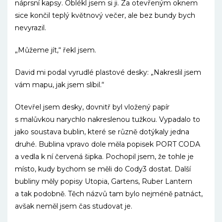
náprsní kapsy. Oblékl jsem si ji. Za otevřeným oknem
sice končil teplý květnový večer, ale bez bundy bych
nevyrazil.
„Můžeme jít,“ řekl jsem.
David mi podal vyrudlé plastové desky: „Nakreslil jsem
vám mapu, jak jsem slíbil.“
Otevřel jsem desky, dovnitř byl vložený papír
s malůvkou narychlo nakreslenou tužkou. Vypadalo to
jako soustava bublin, které se různě dotýkaly jedna
druhé. Bublina vpravo dole měla popisek PORT CODA
a vedla k ní červená šipka. Pochopil jsem, že tohle je
místo, kudy bychom se měli do Cody3 dostat. Další
bubliny měly popisy Utopia, Gartens, Ruber Lantern
a tak podobně. Těch názvů tam bylo nejméně patnáct,
avšak neměl jsem čas studovat je.