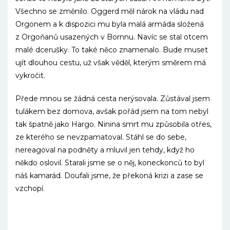
Všechno se změnilo. Oggerd měl nárok na vládu nad
Orgonem a k dispozici mu byla malá armáda složená
z Orgoňanů usazených v Bornnu. Navíc se stal otcem
malé dcerušky. To také něco znamenalo. Bude muset
ujít dlouhou cestu, už však věděl, kterým směrem má
vykročit.
Přede mnou se žádná cesta nerýsovala. Zůstával jsem
tulákem bez domova, avšak pořád jsem na tom nebyl
tak špatně jako Hargo. Ninina smrt mu způsobila otřes,
ze kterého se nevzpamatoval. Stáhl se do sebe,
nereagoval na podněty a mluvil jen tehdy, když ho
někdo oslovil. Starali jsme se o něj, koneckonců to byl
náš kamarád. Doufali jsme, že překoná krizi a zase se
vzchopí.