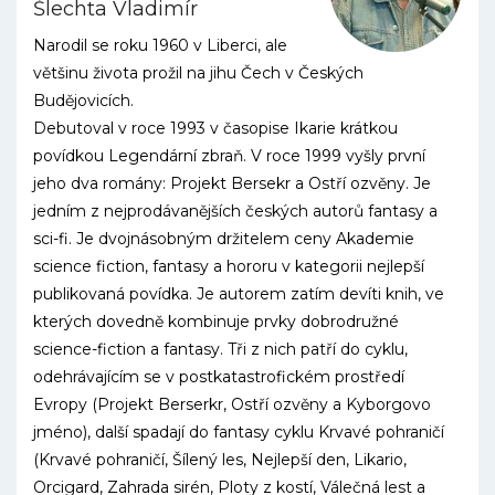
Šlechta Vladimír
Narodil se roku 1960 v Liberci, ale
většinu života prožil na jihu Čech v Českých
Budějovicích.
Debutoval v roce 1993 v časopise Ikarie krátkou
povídkou Legendární zbraň. V roce 1999 vyšly první
jeho dva romány: Projekt Bersekr a Ostří ozvěny. Je
jedním z nejprodávanějších českých autorů fantasy a
sci-fi. Je dvojnásobným držitelem ceny Akademie
science fiction, fantasy a hororu v kategorii nejlepší
publikovaná povídka. Je autorem zatím devíti knih, ve
kterých dovedně kombinuje prvky dobrodružné
science-fiction a fantasy. Tři z nich patří do cyklu,
odehrávajícím se v postkatastro­fickém prostředí
Evropy (Projekt Berserkr, Ostří ozvěny a Kyborgovo
jméno), další spadají do fantasy cyklu Krvavé pohraničí
(Krvavé pohraničí, Šílený les, Nejlepší den, Likario,
Orcigard, Zahrada sirén, Ploty z kostí, Válečná lest a