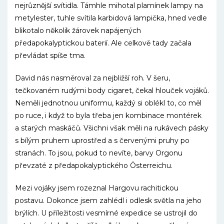
nejrůznější svítidla. Támhle mihotal plamínek lampy na
metylester, tuhle svítila karbidová lampička, hned vedle
blikotalo několik žárovek napájených
předapokalyptickou baterií. Ale celkově tady začala
převládat spíše tma.
David nás nasměroval za nejbližší roh. V šeru,
tečkovaném rudými body cigaret, čekal hlouček vojáků.
Neměli jednotnou uniformu, každý si oblékl to, co měl
po ruce, i když to byla třeba jen kombinace montérek
a starých maskáčů. Všichni však měli na rukávech pásky
s bílým pruhem uprostřed a s červenými pruhy po
stranách. To jsou, pokud to nevíte, barvy Orgonu
převzaté z předapokalyptického Österreichu.
Mezi vojáky jsem rozeznal Hargovu rachitickou
postavu. Dokonce jsem zahlédl i odlesk světla na jeho
brýlích. U příležitosti vesmírné expedice se ustrojil do