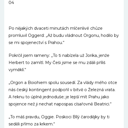
04
Po nějakých dvaceti minutách mlčenlivé chůze
promluvil Oggerd: „Až budu vládnout Orgonu, hodilo by
se mi spojenectví s Prahou.“
Pokrčil jsem rameny: „To ti nabízela už Jorika, jenže
Herbert to zamítl. My Češi jsme se mu zdáli příliš
vyměklí.“
„Orgon a Boiohiem spolu sousedí. Za vlády mého otce
nás český kontingent podpořil v bitvě o Železná vrata.
A řeknu to úplně jednoduše; je lepší mít Prahu jako
spojence než ji nechat napospas císařovně Beatrici.“
„To máš pravdu, Oggie. Poskoci Bílý čarodějky by ti
seděli přímo za krkem.“