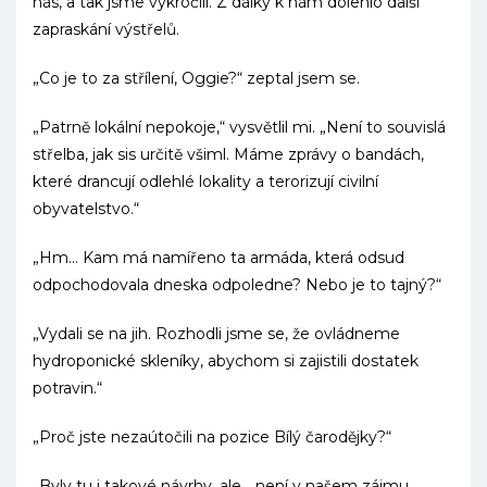
nás, a tak jsme vykročili. Z dálky k nám dolehlo další
zapraskání výstřelů.
„Co je to za střílení, Oggie?“ zeptal jsem se.
„Patrně lokální nepokoje,“ vysvětlil mi. „Není to souvislá
střelba, jak sis určitě všiml. Máme zprávy o bandách,
které drancují odlehlé lokality a terorizují civilní
obyvatelstvo.“
„Hm… Kam má namířeno ta armáda, která odsud
odpochodovala dneska odpoledne? Nebo je to tajný?“
„Vydali se na jih. Rozhodli jsme se, že ovládneme
hydroponické skleníky, abychom si zajistili dostatek
potravin.“
„Proč jste nezaútočili na pozice Bílý čarodějky?“
„Byly tu i takové návrhy, ale… není v našem zájmu