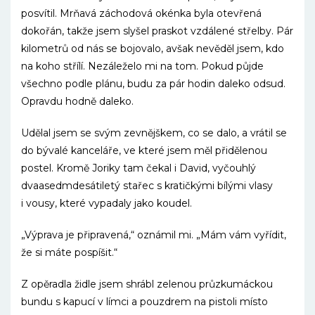
posvítil. Mrňavá záchodová okénka byla otevřená
dokořán, takže jsem slyšel praskot vzdálené střelby. Pár
kilometrů od nás se bojovalo, avšak nevěděl jsem, kdo
na koho střílí. Nezáleželo mi na tom. Pokud půjde
všechno podle plánu, budu za pár hodin daleko odsud.
Opravdu hodně daleko.
Udělal jsem se svým zevnějškem, co se dalo, a vrátil se
do bývalé kanceláře, ve které jsem měl přidělenou
postel. Kromě Joriky tam čekal i David, vyčouhlý
dvaasedmdesátiletý stařec s kratičkými bílými vlasy
i vousy, které vypadaly jako koudel.
„Výprava je připravená,“ oznámil mi. „Mám vám vyřídit,
že si máte pospíšit.“
Z opěradla židle jsem shrábl zelenou průzkumáckou
bundu s kapucí v límci a pouzdrem na pistoli místo