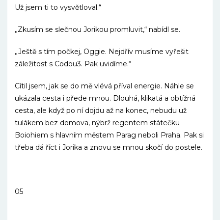
Už jsem ti to vysvětloval.“
„Zkusím se slečnou Jorikou promluvit,“ nabídl se.
„Ještě s tím počkej, Oggie. Nejdřív musíme vyřešit
záležitost s Codou3. Pak uvidíme.“
Cítil jsem, jak se do mě vlévá příval energie. Náhle se
ukázala cesta i přede mnou. Dlouhá, klikatá a obtížná
cesta, ale když po ní dojdu až na konec, nebudu už
tulákem bez domova, nýbrž regentem státečku
Boiohiem s hlavním městem Parag neboli Praha. Pak si
třeba dá říct i Jorika a znovu se mnou skočí do postele.
05