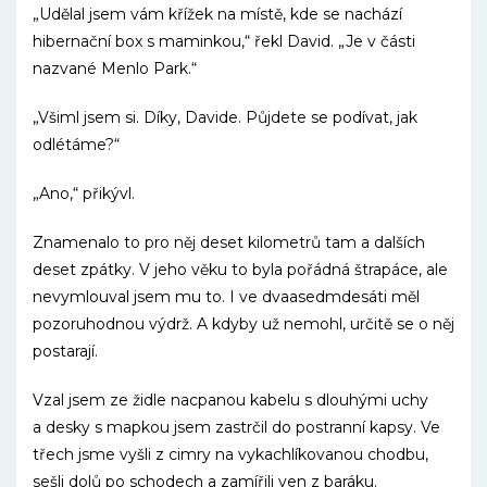
„Udělal jsem vám křížek na místě, kde se nachází
hibernační box s maminkou,“ řekl David. „Je v části
nazvané Menlo Park.“
„Všiml jsem si. Díky, Davide. Půjdete se podívat, jak
odlétáme?“
„Ano,“ přikývl.
Znamenalo to pro něj deset kilometrů tam a dalších
deset zpátky. V jeho věku to byla pořádná štrapáce, ale
nevymlouval jsem mu to. I ve dvaasedmdesáti měl
pozoruhodnou výdrž. A kdyby už nemohl, určitě se o něj
postarají.
Vzal jsem ze židle nacpanou kabelu s dlouhými uchy
a desky s mapkou jsem zastrčil do postranní kapsy. Ve
třech jsme vyšli z cimry na vykachlíkovanou chodbu,
sešli dolů po schodech a zamířili ven z baráku.