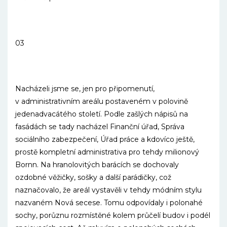
03
Nacházeli jsme se, jen pro připomenutí,
v administrativním areálu postaveném v polovině
jedenadvacátého století. Podle zašlých nápisů na
fasádách se tady nacházel Finanční úřad, Správa
sociálního zabezpečení, Úřad práce a kdovíco ještě,
prostě kompletní administrativa pro tehdy milionový
Bornn. Na hranolovitých barácích se dochovaly
ozdobné věžičky, sošky a další parádičky, což
naznačovalo, že areál vystavěli v tehdy módním stylu
nazvaném Nová secese. Tomu odpovídaly i polonahé
sochy, porůznu rozmístěné kolem průčelí budov i podél