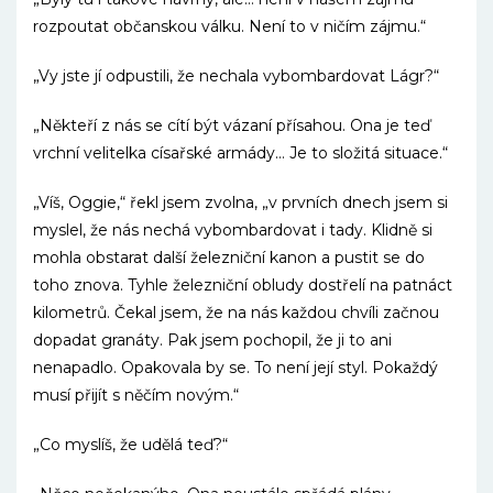
rozpoutat občanskou válku. Není to v ničím zájmu.“
„Vy jste jí odpustili, že nechala vybombardovat Lágr?“
„Někteří z nás se cítí být vázaní přísahou. Ona je teď
vrchní velitelka císařské armády… Je to složitá situace.“
„Víš, Oggie,“ řekl jsem zvolna, „v prvních dnech jsem si
myslel, že nás nechá vybombardovat i tady. Klidně si
mohla obstarat další železniční kanon a pustit se do
toho znova. Tyhle železniční obludy dostřelí na patnáct
kilometrů. Čekal jsem, že na nás každou chvíli začnou
dopadat granáty. Pak jsem pochopil, že ji to ani
nenapadlo. Opakovala by se. To není její styl. Pokaždý
musí přijít s něčím novým.“
„Co myslíš, že udělá teď?“