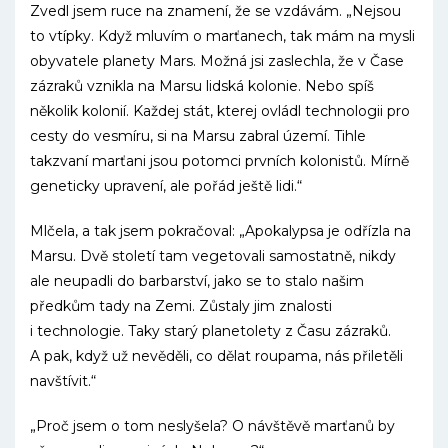
Zvedl jsem ruce na znamení, že se vzdávám. „Nejsou
to vtípky. Když mluvím o marťanech, tak mám na mysli
obyvatele planety Mars. Možná jsi zaslechla, že v Čase
zázraků vznikla na Marsu lidská kolonie. Nebo spíš
několik kolonií. Každej stát, kterej ovládl technologii pro
cesty do vesmíru, si na Marsu zabral území. Tihle
takzvaní marťani jsou potomci prvních kolonistů. Mírně
geneticky upravení, ale pořád ještě lidi.“
Mlčela, a tak jsem pokračoval: „Apokalypsa je odřízla na
Marsu. Dvě století tam vegetovali samostatně, nikdy
ale neupadli do barbarství, jako se to stalo našim
předkům tady na Zemi. Zůstaly jim znalosti
i technologie. Taky starý planetolety z Času zázraků.
A pak, když už nevěděli, co dělat roupama, nás přiletěli
navštívit.“
„Proč jsem o tom neslyšela? O návštěvě marťanů by