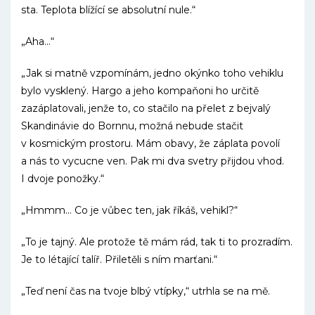
sta. Teplota blížící se absolutní nule.“
„Aha…“
„Jak si matně vzpomínám, jedno okýnko toho vehiklu
bylo vysklený. Hargo a jeho kompaňoni ho určitě
zazáplatovali, jenže to, co stačilo na přelet z bejvalý
Skandinávie do Bornnu, možná nebude stačit
v kosmickým prostoru. Mám obavy, že záplata povolí
a nás to vycucne ven. Pak mi dva svetry přijdou vhod.
I dvoje ponožky.“
„Hmmm… Co je vůbec ten, jak říkáš, vehikl?“
„To je tajný. Ale protože tě mám rád, tak ti to prozradím.
Je to létající talíř. Přiletěli s ním marťani.“
„Teď není čas na tvoje blbý vtípky,“ utrhla se na mě.