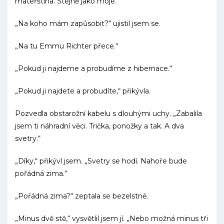
mateřština. Stejně jako moje.
„Na koho mám zapůsobit?“ ujistil jsem se.
„Na tu Emmu Richter přece.“
„Pokud ji najdeme a probudíme z hibernace.“
„Pokud ji najdete a probudíte,“ přikývla.
Pozvedla obstarožní kabelu s dlouhými uchy. „Zabalila
jsem ti náhradní věci. Trička, ponožky a tak. A dva
svetry.“
„Díky,“ přikývl jsem. „Svetry se hodí. Nahoře bude
pořádná zima.“
„Pořádná zima?“ zeptala se bezelstně.
„Minus dvě stě,“ vysvětlil jsem jí. „Nebo možná minus tři