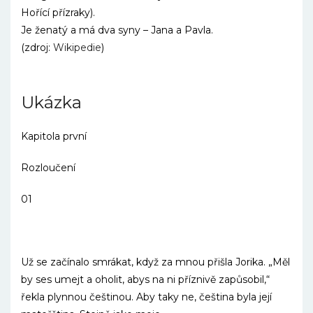
Hořící přízraky).
Je ženatý a má dva syny – Jana a Pavla.
(zdroj:
Wikipedie
)
Ukázka
Kapitola první
Rozloučení
01
Už se začínalo smrákat, když za mnou přišla Jorika. „Měl
by ses umejt a oholit, abys na ni příznivě zapůsobil,“
řekla plynnou češtinou. Aby taky ne, čeština byla její