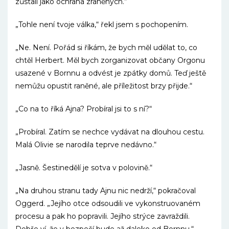
zůstali jako ochrana zraněných.“
„Tohle není tvoje válka,“ řekl jsem s pochopením.
„Ne. Není. Pořád si říkám, že bych měl udělat to, co
chtěl Herbert. Měl bych zorganizovat občany Orgonu
usazené v Bornnu a odvést je zpátky domů. Teď ještě
nemůžu opustit raněné, ale příležitost brzy přijde.“
„Co na to říká Ajna? Probíral jsi to s ní?“
„Probíral. Zatím se nechce vydávat na dlouhou cestu.
Malá Olivie se narodila teprve nedávno.“
„Jasně. Šestinedělí je sotva v polovině.“
„Na druhou stranu tady Ajnu nic nedrží,“ pokračoval
Oggerd. „Jejího otce odsoudili ve vykonstruovaném
procesu a pak ho popravili. Jejího strýce zavraždili.