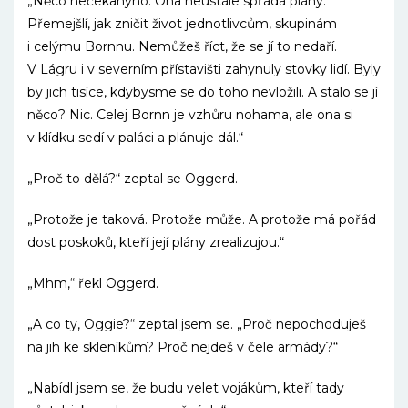
„Něco nečekanýho. Ona neustále spřádá plány.
Přemejšlí, jak zničit život jednotlivcům, skupinám
i celýmu Bornnu. Nemůžeš říct, že se jí to nedaří.
V Lágru i v severním přístavišti zahynuly stovky lidí. Byly
by jich tisíce, kdybysme se do toho nevložili. A stalo se jí
něco? Nic. Celej Bornn je vzhůru nohama, ale ona si
v klídku sedí v paláci a plánuje dál.“
„Proč to dělá?“ zeptal se Oggerd.
„Protože je taková. Protože může. A protože má pořád
dost poskoků, kteří její plány zrealizujou.“
„Mhm,“ řekl Oggerd.
„A co ty, Oggie?“ zeptal jsem se. „Proč nepochoduješ
na jih ke skleníkům? Proč nejdeš v čele armády?“
„Nabídl jsem se, že budu velet vojákům, kteří tady