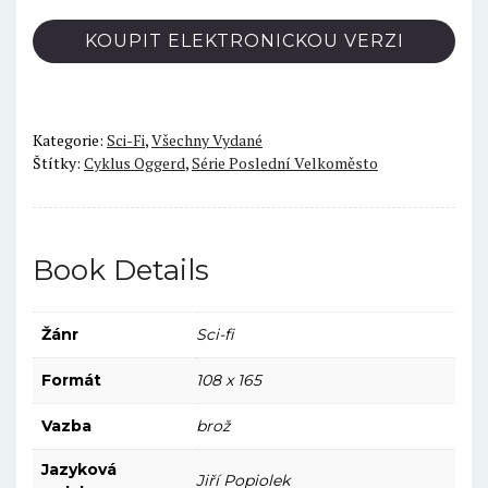
KOUPIT ELEKTRONICKOU VERZI
Kategorie:
Sci-Fi
,
Všechny Vydané
Štítky:
Cyklus Oggerd
,
Série Poslední Velkoměsto
Book Details
Žánr
Sci-fi
Formát
108 x 165
Vazba
brož
Jazyková
Jiří Popiolek