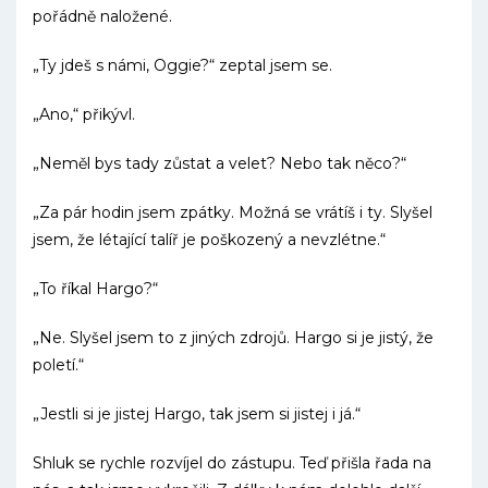
pořádně naložené.
„Ty jdeš s námi, Oggie?“ zeptal jsem se.
„Ano,“ přikývl.
„Neměl bys tady zůstat a velet? Nebo tak něco?“
„Za pár hodin jsem zpátky. Možná se vrátíš i ty. Slyšel
jsem, že létající talíř je poškozený a nevzlétne.“
„To říkal Hargo?“
„Ne. Slyšel jsem to z jiných zdrojů. Hargo si je jistý, že
poletí.“
„Jestli si je jistej Hargo, tak jsem si jistej i já.“
Shluk se rychle rozvíjel do zástupu. Teď přišla řada na