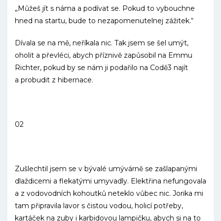
„Můžeš jít s náma a podívat se. Pokud to vybouchne
hned na startu, bude to nezapomenutelnej zážitek.“
Dívala se na mě, neříkala nic. Tak jsem se šel umýt,
oholit a převléci, abych příznivě zapůsobil na Emmu
Richter, pokud by se nám ji podařilo na Codě3 najít
a probudit z hibernace.
02
Zušlechtil jsem se v bývalé umývárně se zašlapanými
dlaždicemi a flekatými umyvadly. Elektřina nefungovala
a z vodovodních kohoutků neteklo vůbec nic. Jorika mi
tam připravila lavor s čistou vodou, holicí potřeby,
kartáček na zuby i karbidovou lampičku, abych si na to