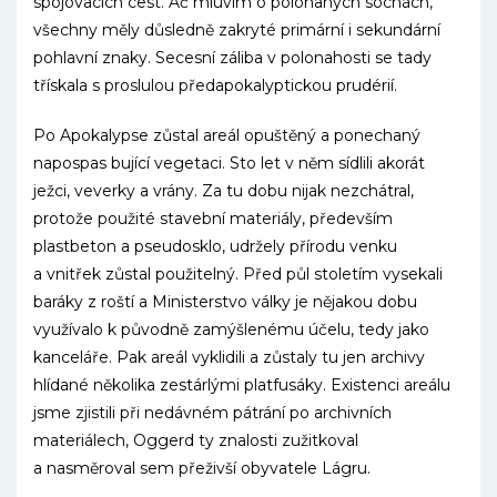
spojovacích cest. Ač mluvím o polonahých sochách,
všechny měly důsledně zakryté primární i sekundární
pohlavní znaky. Secesní záliba v polonahosti se tady
třískala s proslulou předapokalyptickou prudérií.
Po Apokalypse zůstal areál opuštěný a ponechaný
napospas bující vegetaci. Sto let v něm sídlili akorát
ježci, veverky a vrány. Za tu dobu nijak nezchátral,
protože použité stavební materiály, především
plastbeton a pseudosklo, udržely přírodu venku
a vnitřek zůstal použitelný. Před půl stoletím vysekali
baráky z roští a Ministerstvo války je nějakou dobu
využívalo k původně zamýšlenému účelu, tedy jako
kanceláře. Pak areál vyklidili a zůstaly tu jen archivy
hlídané několika zestárlými platfusáky. Existenci areálu
jsme zjistili při nedávném pátrání po archivních
materiálech, Oggerd ty znalosti zužitkoval
a nasměroval sem přeživší obyvatele Lágru.