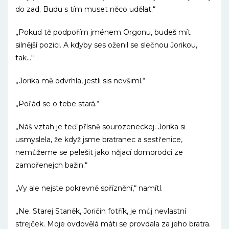
do zad. Budu s tím muset něco udělat.“
„Pokud tě podpořím jménem Orgonu, budeš mít
silnější pozici. A kdyby ses oženil se slečnou Jorikou,
tak…“
„Jorika mě odvrhla, jestli sis nevšiml.“
„Pořád se o tebe stará.“
„Náš vztah je teď přísně sourozeneckej. Jorika si
usmyslela, že když jsme bratranec a sestřenice,
nemůžeme se pelešit jako nějací domorodci ze
zamořenejch bažin.“
„Vy ale nejste pokrevně spříznění,“ namítl.
„Ne. Starej Staněk, Joričin fotřík, je můj nevlastní
strejček. Moje ovdovělá máti se provdala za jeho bratra.