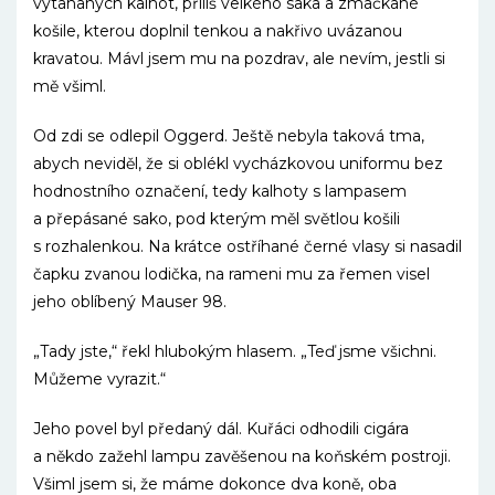
vytahaných kalhot, příliš velkého saka a zmačkané
košile, kterou doplnil tenkou a nakřivo uvázanou
kravatou. Mávl jsem mu na pozdrav, ale nevím, jestli si
mě všiml.
Od zdi se odlepil Oggerd. Ještě nebyla taková tma,
abych neviděl, že si oblékl vycházkovou uniformu bez
hodnostního označení, tedy kalhoty s lampasem
a přepásané sako, pod kterým měl světlou košili
s rozhalenkou. Na krátce ostříhané černé vlasy si nasadil
čapku zvanou lodička, na rameni mu za řemen visel
jeho oblíbený Mauser 98.
„Tady jste,“ řekl hlubokým hlasem. „Teď jsme všichni.
Můžeme vyrazit.“
Jeho povel byl předaný dál. Kuřáci odhodili cigára
a někdo zažehl lampu zavěšenou na koňském postroji.
Všiml jsem si, že máme dokonce dva koně, oba