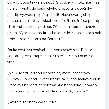
byl v tý době taky na palubě. S vyskleným okýnkem se
nemohli vrátit do kosmickýho prostoru, trosečníky
později vyzvedl jinej létající talíř. Havarovanej stroj
nechali na místě. Neodpálili ho náloží, možná se pro něj
chtěli vrátit, ale nevrátili se. Zůstal tam, kde nouzově
přistál. Výprava z Institutu ho loni v létě pospravila a pak
s ním přeletěla sem do Bornnu.“
Jorika chvíli vstřebávala, co jsem právě řekl. Pak se
zeptala: „Těch létajících talířů sem z Marsu přiletělo
víc?“
„Ne. Z Marsu přiletěl planetolet, kterej zaparkovali
u Cody3. To, čemu říkám létající talíř, je výsadkovej člun.
S tím bys na Mars nedoletěla. Ale na vysokou oběžnou
dráhu nás vynese, pokud Hargo dodrží, co slíbil.“
„Skoro ti začínám věřit,“ řekla.