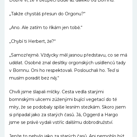
Dobře ví, že v bezpečí bude až daleko od Bornnu.“
„Takže chystáš přesun do Orgonu?“
„Ano. Ale zatím to říkám jen tobě.“
„Chybí ti Herbert, že?“
„Samozřejmě. Vždycky měl jasnou představu, co se má
udělat. Osobně znal desítky orgonských usídlenců tady
v Bornnu. Oni ho respektovali. Poslouchali ho. Teď si
musím poradit bez něj.“
Chvíli jsme šlapali mlčky. Cesta vedla starými
bornnskými ulicemi zúženými bující vegetací do té
míry, že se podobaly spíše lesním stezkám. Skoro jsem
si připadal jako za starých časů. Já, Oggerd a Hargo
jsme se právě vydali vstříc dalšímu dobrodružství.
Jenže to nebylo jako za starých časů. Ani nemohlo být.