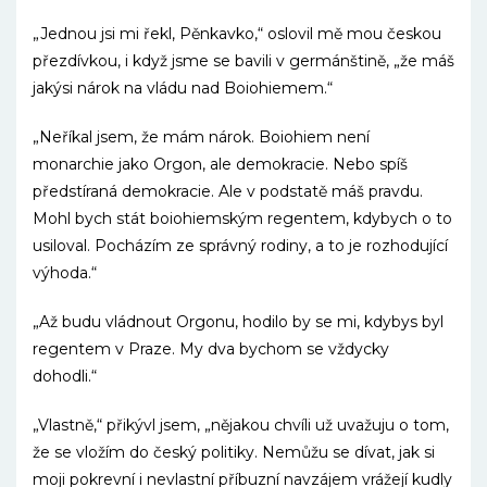
„Jednou jsi mi řekl, Pěnkavko,“ oslovil mě mou českou
přezdívkou, i když jsme se bavili v germánštině, „že máš
jakýsi nárok na vládu nad Boiohiemem.“
„Neříkal jsem, že mám nárok. Boiohiem není
monarchie jako Orgon, ale demokracie. Nebo spíš
předstíraná demokracie. Ale v podstatě máš pravdu.
Mohl bych stát boiohiemským regentem, kdybych o to
usiloval. Pocházím ze správný rodiny, a to je rozhodující
výhoda.“
„Až budu vládnout Orgonu, hodilo by se mi, kdybys byl
regentem v Praze. My dva bychom se vždycky
dohodli.“
„Vlastně,“ přikývl jsem, „nějakou chvíli už uvažuju o tom,
že se vložím do český politiky. Nemůžu se dívat, jak si
moji pokrevní i nevlastní příbuzní navzájem vrážejí kudly