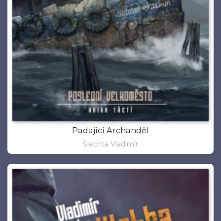
Padající Archanděl
Šlechta Vladimír