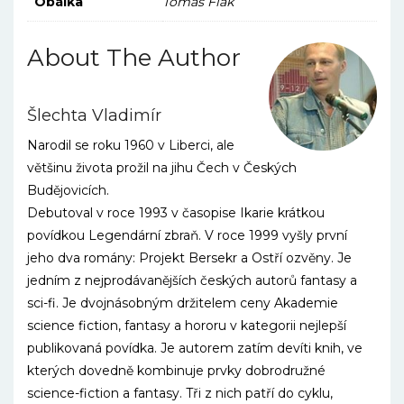
Obálka
Tomáš Flak
About The Author
Šlechta Vladimír
Narodil se roku 1960 v Liberci, ale
většinu života prožil na jihu Čech v Českých
Budějovicích.
Debutoval v roce 1993 v časopise Ikarie krátkou
povídkou Legendární zbraň. V roce 1999 vyšly první
jeho dva romány: Projekt Bersekr a Ostří ozvěny. Je
jedním z nejprodávanějších českých autorů fantasy a
sci-fi. Je dvojnásobným držitelem ceny Akademie
science fiction, fantasy a hororu v kategorii nejlepší
publikovaná povídka. Je autorem zatím devíti knih, ve
kterých dovedně kombinuje prvky dobrodružné
science-fiction a fantasy. Tři z nich patří do cyklu,