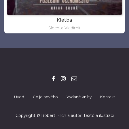
Kletba
Šlechta Vladimír
Úvod
Co je nového
Vydané knihy
Kontakt
Copyright © Robert Pilch a autoři textů a ilustrací