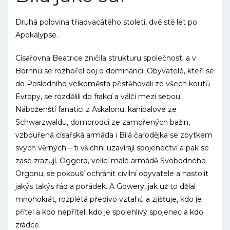
Druhá polovina třiadvacátého století, dvě stě let po
Apokalypse.
Císařovna Beatrice zničila strukturu společnosti a v
Bornnu se rozhořel boj o dominanci. Obyvatelé, kteří se
do Posledního velkoměsta přistěhovali ze všech koutů
Evropy, se rozdělili do frakcí a válčí mezi sebou.
Náboženští fanatici z Askalonu, kanibalové ze
Schwarzwaldu, domorodci ze zamořených bažin,
vzbouřená císařská armáda i Bílá čarodějka se zbytkem
svých věrných – ti všichni uzavírají spojenectví a pak se
zase zrazují. Oggerd, velící malé armádě Svobodného
Orgonu, se pokouší ochránit civilní obyvatele a nastolit
jakýs takýs řád a pořádek. A Gowery, jak už to dělal
mnohokrát, rozplétá předivo vztahů a zjišťuje, kdo je
přítel a kdo nepřítel, kdo je spolehlivý spojenec a kdo
zrádce.