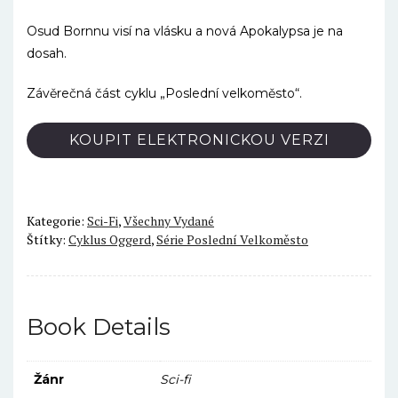
Osud Bornnu visí na vlásku a nová Apokalypsa je na
dosah.
Závěrečná část cyklu „Poslední velkoměsto“.
KOUPIT ELEKTRONICKOU VERZI
Kategorie:
Sci-Fi
,
Všechny Vydané
Štítky:
Cyklus Oggerd
,
Série Poslední Velkoměsto
Book Details
Žánr
Sci-fi