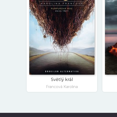
Světlý král
Francová Karolina