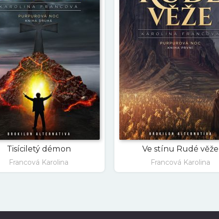
Tisíciletý démon
Ve stínu Rudé věže
Francová Karolina
Francová Karolina