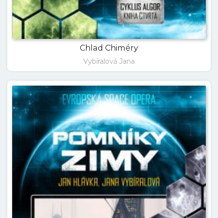
Chlad Chiméry
Vybíralová Jana