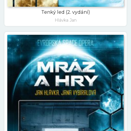
Tenký led (2. vydání)
Hlávka Jan