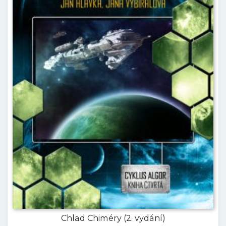
Chlad Chiméry (2. vydání)