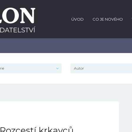
ÚVOD
CO JE NOVÉHO
 Rozcestí krkavců