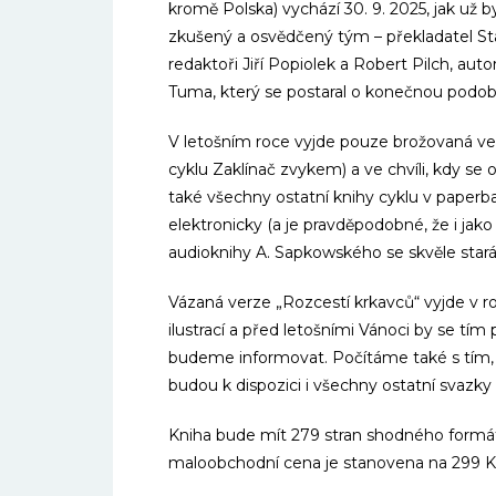
kromě Polska) vychází 30. 9. 2025, jak už 
zkušený a osvědčený tým – překladatel St
redaktoři Jiří Popiolek a Robert Pilch, auto
Tuma, který se postaral o konečnou podob
V letošním roce vyjde pouze brožovaná verz
cyklu Zaklínač zvykem) a ve chvíli, kdy se
také všechny ostatní knihy cyklu v paperb
elektronicky (a je pravděpodobné, že i ja
audioknihy A. Sapkowského se skvěle star
Vázaná verze „Rozcestí krkavců“ vyjde v ro
ilustrací a před letošními Vánoci by se tí
budeme informovat. Počítáme také s tím, ž
budou k dispozici i všechny ostatní svazky
Kniha bude mít 279 stran shodného formát
maloobchodní cena je stanovena na 299 Kč 