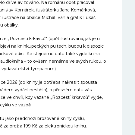
bylo dříve avizováno. Na románu opět pracoval
anislav Komárek, ilustrátorka Jana Komárková,
r ilustrace na obálce Michal Ivan a grafik Lukáš
u obálky.
e „Rozcestí krkavců“ (opět ilustrovaná, jak je u
 objeví na knihkupeckých pultech, budou k dispozici
ackové edici. Ke stejnému datu také vyjde kniha
ko audiokniha – to ovšem nemáme ve svých rukou, o
á vydavatelství Tympanum).
ce 2026 (do knihy je potřeba nakreslit spousta
m pádem vydání nestihlo), o přesném datu vás
e ve chvíli, kdy vázané „Rozcestí krkavců“ vyjde,
 cyklu ve vazbě.
u jako předchozí brožované knihy cyklu,
za brož a 199 Kč za elektronickou knihu.