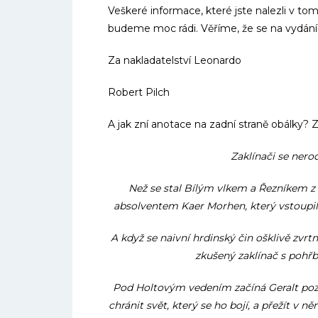
Veškeré informace, které jste nalezli v tomt
budeme moc rádi. Věříme, že se na vydání 
Za nakladatelství Leonardo
Robert Pilch
A jak zní anotace na zadní straně obálky? Z
Zaklínači se nerod
Než se stal Bílým vlkem a Řezníkem z
absolventem Kaer Morhen, který vstoupil 
A když se naivní hrdinský čin ošklivě zvrt
zkušený zaklínač s pohřb
Pod Holtovým vedením začíná Geralt pozn
chránit svět, který se ho bojí, a přežít v