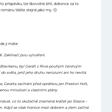
o příspěvku, lze libovolně šířit, dokonce za to
románu těšíte stejně jako my. 🙂
de ji máte:
í. Zaklínači jsou vytvářeni.
 Blavikenu, byl Geralt z Rivie pouhým čerstvým
do světa, jenž jeho druhu nerozumí ani ho nevítá.
ne, Geralta zachrání před oprátkou jen Preston Holt,
enou minulostí a vlastními plány.
ávat, co to skutečně znamená kráčet po Stezce –
 něm. Když se však hranice mezi dobrem a zlem začíná