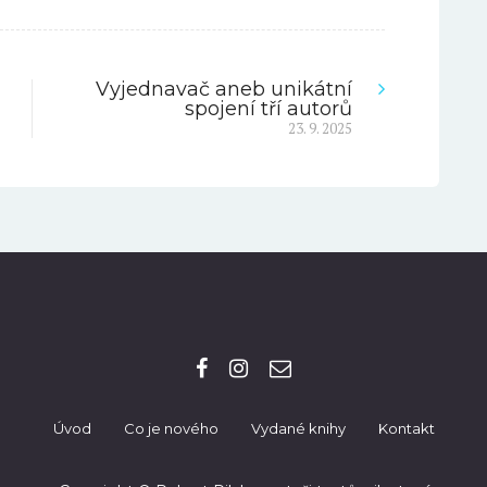
Vyjednavač aneb unikátní
spojení tří autorů
Next
23. 9. 2025
post:
Úvod
Co je nového
Vydané knihy
Kontakt