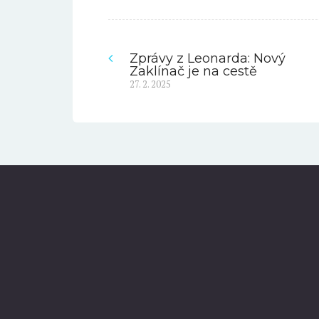
Zprávy z Leonarda: Nový
Navigace
Zaklínač je na cestě
Previous
27. 2. 2025
pro
post:
příspěvek