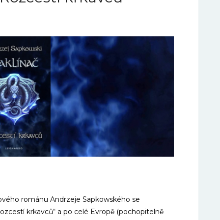
í nového románu Andrzeje Sapkowského se
ozcestí krkavců“ a po celé Evropě (pochopitelně