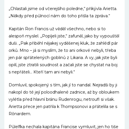
„Chlastali jsme od včerejšího poledne,“ přikývla Arietta.
„Někdy před půlnocí nám do toho přišla ta zpráva.“
Kapitán Ron Francis už věděl všechno, nebo si to
alespoň myslel. „Popíjeli jste,“ zafuněl, jako by vypouštěl
duši. „Pak přiběhl nějakej vyděšenej kluk, že zahlédl pár
orků. Mno – já si myslím, že to ani orkové nebyli, třeba
jen pár spřátelených goblinů z Likaria. A vy, jak jste byli
opilí, jste ztratili soudnost a začali jste se chystat na boj
s nepřáteli… Kteří tam ani nebyli.“
Domluvil, spokojený s tím, jak jí to nandal. Nejradši by ji
nakopl do té její poloodhalené zadnice, až by obloukem
vylétla před hlavní bránu Rudenrogu, netroufl si však.
Arietta přece jen patřila k Thompsonovi a přátelila se s
Rônardem.
Půlelfka nechala kapitána Francise vymluvit, jen ho tiše