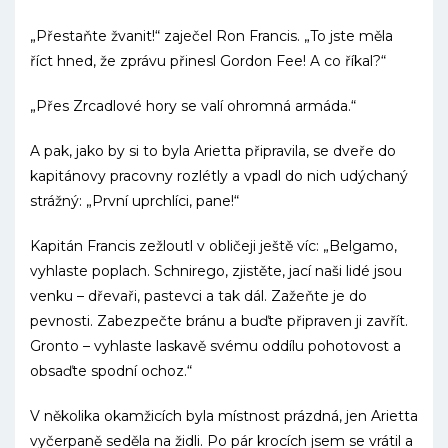
„Přestaňte žvanit!“ zaječel Ron Francis. „To jste měla
říct hned, že zprávu přinesl Gordon Fee! A co říkal?“
„Přes Zrcadlové hory se valí ohromná armáda.“
A pak, jako by si to byla Arietta připravila, se dveře do
kapitánovy pracovny rozlétly a vpadl do nich udýchaný
strážný: „První uprchlíci, pane!“
Kapitán Francis zežloutl v obličeji ještě víc: „Belgamo,
vyhlaste poplach. Schnirego, zjistěte, jací naši lidé jsou
venku – dřevaři, pastevci a tak dál. Zažeňte je do
pevnosti. Zabezpečte bránu a buďte připraven ji zavřít.
Gronto – vyhlaste laskavě svému oddílu pohotovost a
obsaďte spodní ochoz.“
V několika okamžicích byla místnost prázdná, jen Arietta
vyčerpaně seděla na židli. Po pár krocích jsem se vrátil a