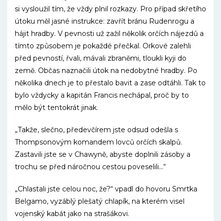
si vysloužil tím, že vždy plnil rozkazy. Pro případ skřetího
útoku měl jasné instrukce: zavřít bránu Rudenrogu a
hájit hradby. V pevnosti už zažil několik orčích nájezdů a
tímto způsobem je pokaždé přečkal. Orkové zalehli
před pevností, řvali, mávali zbraněmi, tloukli kyji do
země. Občas naznačili útok na nedobytné hradby. Po
několika dnech je to přestalo bavit a zase odtáhli. Tak to
bylo vždycky a kapitán Francis nechápal, proč by to
mělo být tentokrát jinak.
„Takže, slečno, předevčírem jste odsud odešla s
Thompsonovým komandem lovců orčích skalpů.
Zastavili jste se v Chawyně, abyste doplnili zásoby a
trochu se před náročnou cestou poveselili…“
„Chlastali jste celou noc, že?“ vpadl do hovoru Smrtka
Belgamo, vyzáblý plešatý chlapík, na kterém visel
vojenský kabát jako na strašákovi.