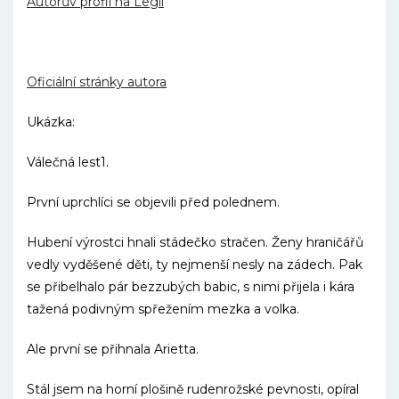
Autorův profil na Legii
Oficiální stránky autora
Ukázka:
Válečná lest1.
První uprchlíci se objevili před polednem.
Hubení výrostci hnali stádečko stračen. Ženy hraničářů
vedly vyděšené děti, ty nejmenší nesly na zádech. Pak
se přibelhalo pár bezzubých babic, s nimi přijela i kára
tažená podivným spřežením mezka a volka.
Ale první se přihnala Arietta.
Stál jsem na horní plošině rudenrožské pevnosti, opíral