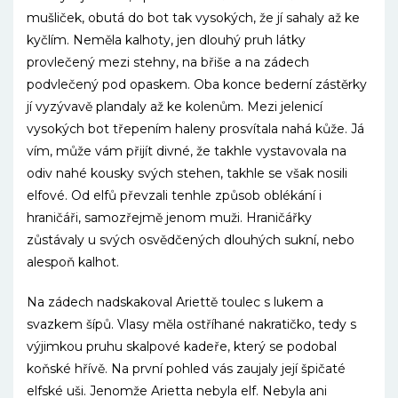
mušliček, obutá do bot tak vysokých, že jí sahaly až ke
kyčlím. Neměla kalhoty, jen dlouhý pruh látky
provlečený mezi stehny, na břiše a na zádech
podvlečený pod opaskem. Oba konce bederní zástěrky
jí vyzývavě plandaly až ke kolenům. Mezi jelenicí
vysokých bot třepením haleny prosvítala nahá kůže. Já
vím, může vám přijít divné, že takhle vystavovala na
odiv nahé kousky svých stehen, takhle se však nosili
elfové. Od elfů převzali tenhle způsob oblékání i
hraničáři, samozřejmě jenom muži. Hraničářky
zůstávaly u svých osvědčených dlouhých sukní, nebo
alespoň kalhot.
Na zádech nadskakoval Ariettě toulec s lukem a
svazkem šípů. Vlasy měla ostříhané nakratičko, tedy s
výjimkou pruhu skalpové kadeře, který se podobal
koňské hřívě. Na první pohled vás zaujaly její špičaté
elfské uši. Jenomže Arietta nebyla elf. Nebyla ani