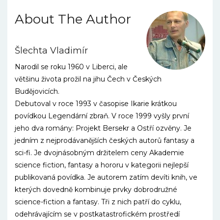
About The Author
Šlechta Vladimír
Narodil se roku 1960 v Liberci, ale
většinu života prožil na jihu Čech v Českých
Budějovicích.
Debutoval v roce 1993 v časopise Ikarie krátkou
povídkou Legendární zbraň. V roce 1999 vyšly první
jeho dva romány: Projekt Bersekr a Ostří ozvěny. Je
jedním z nejprodávanějších českých autorů fantasy a
sci-fi. Je dvojnásobným držitelem ceny Akademie
science fiction, fantasy a hororu v kategorii nejlepší
publikovaná povídka. Je autorem zatím devíti knih, ve
kterých dovedně kombinuje prvky dobrodružné
science-fiction a fantasy. Tři z nich patří do cyklu,
odehrávajícím se v postkatastro­fickém prostředí