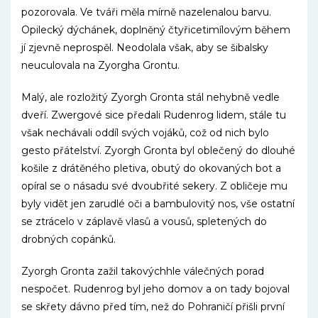
pozorovala. Ve tváři měla mírně nazelenalou barvu.
Opilecký dýchánek, doplněný čtyřicetimílovým během
jí zjevně neprospěl. Neodolala však, aby se šibalsky
neuculovala na Zyorgha Grontu.
Malý, ale rozložitý Zyorgh Gronta stál nehybně vedle
dveří. Zwergové sice předali Rudenrog lidem, stále tu
však nechávali oddíl svých vojáků, což od nich bylo
gesto přátelství. Zyorgh Gronta byl oblečený do dlouhé
košile z drátěného pletiva, obutý do okovaných bot a
opíral se o násadu své dvoubřité sekery. Z obličeje mu
byly vidět jen zarudlé oči a bambulovitý nos, vše ostatní
se ztrácelo v záplavě vlasů a vousů, spletených do
drobných copánků.
Zyorgh Gronta zažil takovýchhle válečných porad
nespočet. Rudenrog byl jeho domov a on tady bojoval
se skřety dávno před tím, než do Pohraničí přišli první