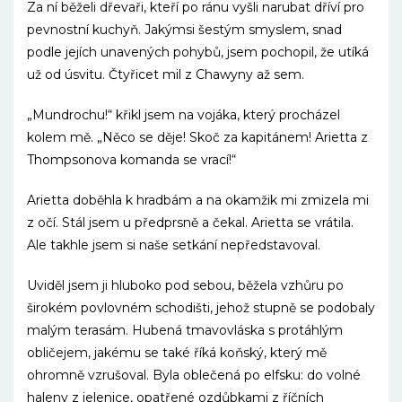
Za ní běželi dřevaři, kteří po ránu vyšli narubat dříví pro
pevnostní kuchyň. Jakýmsi šestým smyslem, snad
podle jejích unavených pohybů, jsem pochopil, že utíká
už od úsvitu. Čtyřicet mil z Chawyny až sem.
„Mundrochu!“ křikl jsem na vojáka, který procházel
kolem mě. „Něco se děje! Skoč za kapitánem! Arietta z
Thompsonova komanda se vrací!“
Arietta doběhla k hradbám a na okamžik mi zmizela mi
z očí. Stál jsem u předprsně a čekal. Arietta se vrátila.
Ale takhle jsem si naše setkání nepředstavoval.
Uviděl jsem ji hluboko pod sebou, běžela vzhůru po
širokém povlovném schodišti, jehož stupně se podobaly
malým terasám. Hubená tmavovláska s protáhlým
obličejem, jakému se také říká koňský, který mě
ohromně vzrušoval. Byla oblečená po elfsku: do volné
haleny z jelenice, opatřené ozdůbkami z říčních