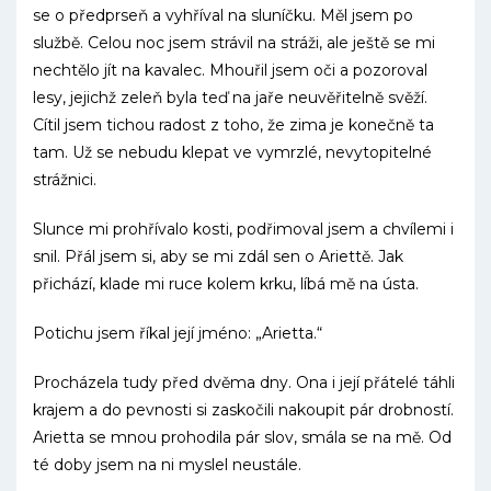
se o předprseň a vyhříval na sluníčku. Měl jsem po
službě. Celou noc jsem strávil na stráži, ale ještě se mi
nechtělo jít na kavalec. Mhouřil jsem oči a pozoroval
lesy, jejichž zeleň byla teď na jaře neuvěřitelně svěží.
Cítil jsem tichou radost z toho, že zima je konečně ta
tam. Už se nebudu klepat ve vymrzlé, nevytopitelné
strážnici.
Slunce mi prohřívalo kosti, podřimoval jsem a chvílemi i
snil. Přál jsem si, aby se mi zdál sen o Ariettě. Jak
přichází, klade mi ruce kolem krku, líbá mě na ústa.
Potichu jsem říkal její jméno: „Arietta.“
Procházela tudy před dvěma dny. Ona i její přátelé táhli
krajem a do pevnosti si zaskočili nakoupit pár drobností.
Arietta se mnou prohodila pár slov, smála se na mě. Od
té doby jsem na ni myslel neustále.