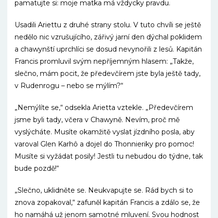
pamatujte si: moje matka má vždycky pravdu.
Usadili Ariettu z druhé strany stolu. V tuto chvíli se ještě
nedělo nic vzrušujícího, zářivý jarní den dýchal poklidem
a chawynští uprchlíci se dosud nevynořili z lesů. Kapitán
Francis promluvil svým nepříjemným hlasem: „Takže,
slečno, mám pocit, že předevčírem jste byla ještě tady,
v Rudenrogu – nebo se mýlím?“
„Nemýlíte se,“ odsekla Arietta vztekle. „Předevčírem
jsme byli tady, včera v Chawyně. Nevím, proč mě
vyslýcháte. Musíte okamžitě vyslat jízdního posla, aby
varoval Glen Karhô a dojel do Thonnieriky pro pomoc!
Musíte si vyžádat posily! Jestli tu nebudou do týdne, tak
bude pozdě!“
„Slečno, uklidněte se. Neukvapujte se. Rád bych si to
znova zopakoval,“ zafuněl kapitán Francis a zdálo se, že
ho namáhá už jenom samotné mluvení. Svou hodnost