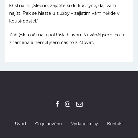
křikl na ni: „Slečno, zajděte si do kuchyně, dají vám
najíst. Pak se hlaste u služby – zajistím vám někde v
koutě postel.“
Zablýskla očima a potřásla hlavou. Nevěděl jsem, co to
znamená a neměl jsem čas to zjišťovat.
Úvod
Co je nového
Vydané knihy
Kontakt