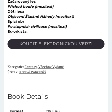
Začarovaný les
Příchod bouře (mezitext)
Děti lesa
Objevení Šťastné Náhody (mezitext)
Spící obr
Po stupních civilizace (mezitext)
Ex-orkista.
KOUPIT ELEKTRONICKOU VERZI
Kategorie:
Fantasy
,
Všechny Vydané
Štítek:
Krvavé Pohraničí
Book Details
Formát
108 x 165