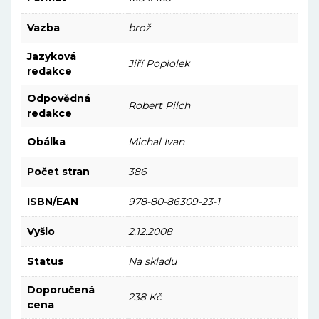
Vazba
brož
Jazyková
Jiří Popiolek
redakce
Odpovědná
Robert Pilch
redakce
Obálka
Michal Ivan
Počet stran
386
ISBN/EAN
978-80-86309-23-1
Vyšlo
2.12.2008
Status
Na skladu
Doporučená
238 Kč
cena