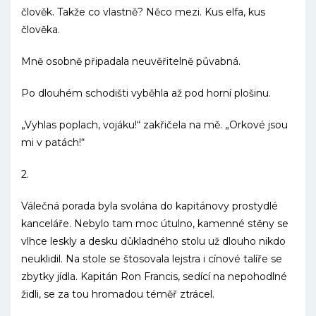
člověk. Takže co vlastně? Něco mezi. Kus elfa, kus
člověka.
Mně osobně připadala neuvěřitelně půvabná.
Po dlouhém schodišti vyběhla až pod horní plošinu.
„Vyhlas poplach, vojáku!“ zakřičela na mě. „Orkové jsou
mi v patách!“
2.
Válečná porada byla svolána do kapitánovy prostydlé
kanceláře. Nebylo tam moc útulno, kamenné stěny se
vlhce leskly a desku důkladného stolu už dlouho nikdo
neuklidil. Na stole se štosovala lejstra i cínové talíře se
zbytky jídla. Kapitán Ron Francis, sedící na nepohodlné
židli, se za tou hromadou téměř ztrácel.