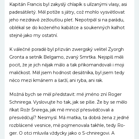
Kapitán Francis byl zakyslý chlapík s ulízanými vlasy, asi
padesátiletý. Měl potíže s játry, což mohlo vysvětlovat
jeho nezdravě zežloutlou pleť. Nepotrpěl si na parádu,
oblékal se do koženého kabátce a soukenných kalhot
stejně jako my ostatní.
K válečné poradě byl přizván zwergský velitel Zyorgh
Gronta a setník Belgamo, zvaný Smrtka. Nejspíš měli
pocit, že je jich nějak málo a tak přikomandovali i moji
maličkost. Měl jsem hodnost desátníka, byl jsem tedy
něco mezi kmánem a šarží, ani ryba, ani rak.
Možná bych se měl představit: mé jméno zní Roger
Schnirega. Vyslovujte ho tak, jak se píše. Že by se mělo
říkat Rožr Šnirega, jak mě mnozí přesvědčovali a
přesvědčují? Nesmysl. Má matka, ta dobrá žena z jedné
rozblácené vesnice, mě pojmenovala takhle, tedy Ro-
ger. O otci mluvila vždycky jako o S-chniregovi. A