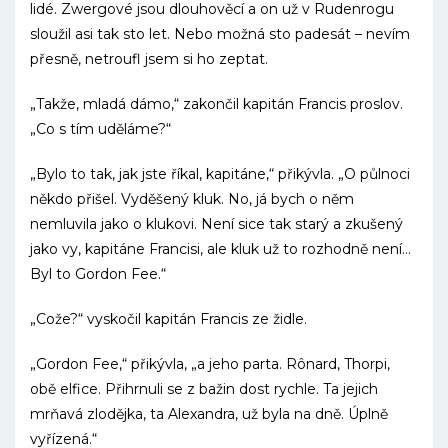
lidé. Zwergové jsou dlouhověcí a on už v Rudenrogu
sloužil asi tak sto let. Nebo možná sto padesát – nevím
přesně, netroufl jsem si ho zeptat.
„Takže, mladá dámo,“ zakončil kapitán Francis proslov.
„Co s tím uděláme?“
„Bylo to tak, jak jste říkal, kapitáne,“ přikývla. „O půlnoci
někdo přišel. Vyděšený kluk. No, já bych o něm
nemluvila jako o klukovi. Není sice tak starý a zkušený
jako vy, kapitáne Francisi, ale kluk už to rozhodně není…
Byl to Gordon Fee.“
„Cože?“ vyskočil kapitán Francis ze židle.
„Gordon Fee,“ přikývla, „a jeho parta. Rônard, Thorpi,
obě elfice. Přihrnuli se z bažin dost rychle. Ta jejich
mrňavá zlodějka, ta Alexandra, už byla na dně. Úplně
vyřízená.“