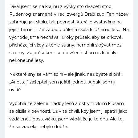
Díval jsem se na krajinu z výšky sto dvaceti stop.
Rudenrog znamená v řeči zwergů Dračí zub. Ten název
zahrnuje jak skálu, tak pevnost, která je vystavěná na
jejím temeni. Ze západu přiléhá skála k lužnímu lesu. Na
východě jsme nechávali široký průsek, aby se orkové,
přicházející vždy z téhle strany, nemohli skrývat mezi
stromy. Za průsekem se do všech stran rozkládaly
nekonečné lesy.
Některé sny se vám splní – ale jinak, než byste si přáli.
„Arietta,“ zašeptal jsem ještě jednou. A pak jsem ji
uviděl.
Vyběhla ze zelené hradby lesů a ostrým vlčím klusem
se blížila k pevnosti. Už v té chvíli, kdy jsem ji spatřil jako
vzdálenou postavičku, jsem věděl, že je to ona. Ale to,
že se vracela, nebylo dobře.