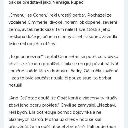
pak se představil jako Nenkiga, kupec.
„Jmenuji se Conan,“ řekl urostlý barbar. Pocházel ze
vzdálené Cimmerie, divoké, horami obklopené, severní
země, avšak nedokázal tam nalézt své štěstí a jeho
neklidná duše jej během dlouhých let nakonec zavedla
tisíce mil od jeho otčiny.
„To je princezna?“ zeptal Cimmeřan se poté, co si dívku
chvíli se zájmem prohlížel. Líbila se mu její půvabná tvář
i pružné snědé tělo s drobnými ňadry. Oči měla zavřené
– zda to byla součást rituálu či pouze stud, to barbar
netušil.
„Ano. Její otec doufá, že Oběť koně a všechny ty rituály
zbaví jeho dceru prokletí.“ Chvíli se zamyslel. „Nezbaví,
řekl bych. Líla potřebuje pomoc bojovníka a ne
bláznivých starců. Možná už dnes v noci se král
přesvědčí, že za oběť utrácel zbytečně. Pak bude řada