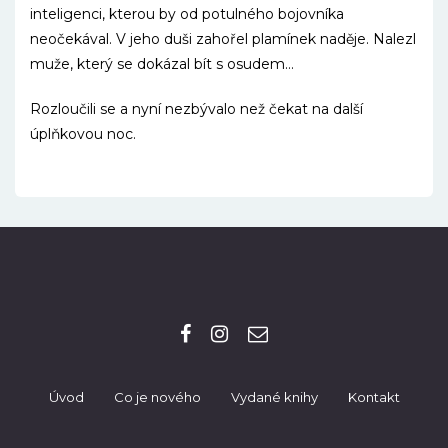
inteligenci, kterou by od potulného bojovníka
neočekával. V jeho duši zahořel plamínek naděje. Nalezl
muže, který se dokázal bít s osudem…
Rozloučili se a nyní nezbývalo než čekat na další
úplňkovou noc.
Úvod
Co je nového
Vydané knihy
Kontakt