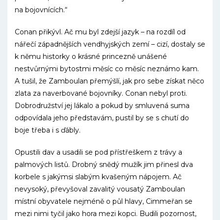
na bojovnících.“
Conan přikývl. Ač mu byl zdejší jazyk – na rozdíl od
nářečí západnějších vendhyjských zemí – cizí, dostaly se
k němu historky o krásné princezně unášené
nestvůrnými bytostmi měsíc co měsíc neznámo kam.
A tušil, že Zamboulan přemýšlí, jak pro sebe získat něco
zlata za naverbované bojovníky. Conan nebyl proti.
Dobrodružství jej lákalo a pokud by smluvená suma
odpovídala jeho představám, pustil by se s chutí do
boje třeba i s ďábly.
Opustili dav a usadili se pod přístřeškem z trávy a
palmových listů. Drobný snědý mužík jim přinesl dva
korbele s jakýmsi slabým kvašeným nápojem. Ač
nevysoký, převyšoval zavalitý vousatý Zamboulan
místní obyvatele nejméně o půl hlavy, Cimmeřan se
mezi nimi tyčil jako hora mezi kopci. Budili pozornost,