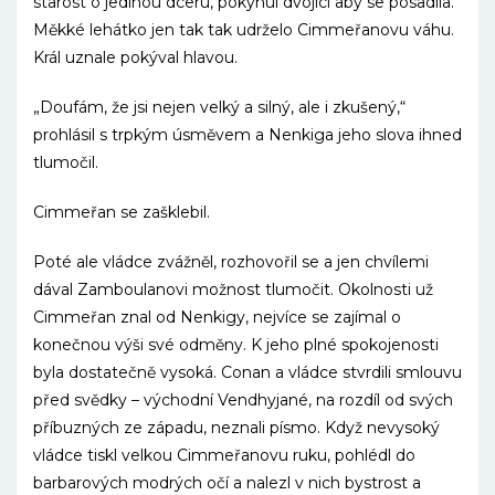
starost o jedinou dceru, pokynul dvojici aby se posadila.
Měkké lehátko jen tak tak udrželo Cimmeřanovu váhu.
Král uznale pokýval hlavou.
„Doufám, že jsi nejen velký a silný, ale i zkušený,“
prohlásil s trpkým úsměvem a Nenkiga jeho slova ihned
tlumočil.
Cimmeřan se zašklebil.
Poté ale vládce zvážněl, rozhovořil se a jen chvílemi
dával Zamboulanovi možnost tlumočit. Okolnosti už
Cimmeřan znal od Nenkigy, nejvíce se zajímal o
konečnou výši své odměny. K jeho plné spokojenosti
byla dostatečně vysoká. Conan a vládce stvrdili smlouvu
před svědky – východní Vendhyjané, na rozdíl od svých
příbuzných ze západu, neznali písmo. Když nevysoký
vládce tiskl velkou Cimmeřanovu ruku, pohlédl do
barbarových modrých očí a nalezl v nich bystrost a