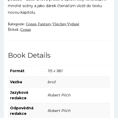
mnohé scény a jako dárek čtenářům vložil do textu
novou kapitolu.
Kategorie:
Conan
,
Fantasy
,
Všechny Vydané
Štítek:
Conan
Book Details
Formát
115 x 180
Vazba
brož
Jazyková
Robert Pilch
redakce
Odpovědná
Robert Pilch
redakce