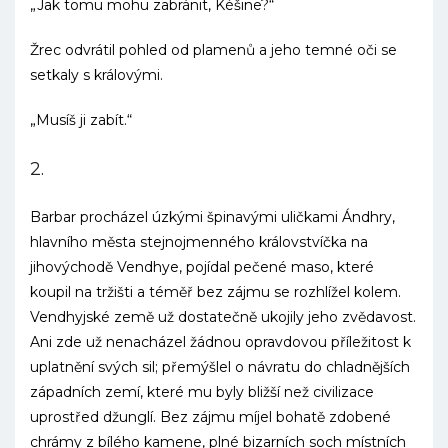
„Jak tomu mohu zabránit, Kéšine?“
Žrec odvrátil pohled od plamenů a jeho temné oči se
setkaly s královými.
„Musíš ji zabít.“
2.
Barbar procházel úzkými špinavými uličkami Ándhry,
hlavního města stejnojmenného královstvíčka na
jihovýchodě Vendhye, pojídal pečené maso, které
koupil na tržišti a téměř bez zájmu se rozhlížel kolem.
Vendhyjské země už dostatečně ukojily jeho zvědavost.
Ani zde už nenacházel žádnou opravdovou příležitost k
uplatnění svých sil; přemýšlel o návratu do chladnějších
západních zemí, které mu byly bližší než civilizace
uprostřed džunglí. Bez zájmu míjel bohatě zdobené
chrámy z bílého kamene, plné bizarních soch místních