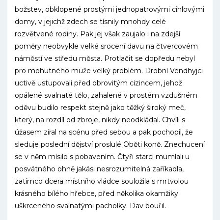
božstev, obklopené prostými jednopatrovými cihlovými
domy, v jejichž zdech se tísnily mnohdy celé
rozvětvené rodiny. Pak jej však zaujalo i na zdejší
poměry neobvykle velké srocení davu na čtvercovém
náměstí ve středu města. Protlačit se dopředu nebyl
pro mohutného muže velký problém. Drobní Vendhyjci
uctivě ustupovali před obrovitým cizincem, jehož
opálené svalnaté tělo, zahalené v prostém vzdušném
oděvu budilo respekt stejně jako těžký široký meč,
který, na rozdíl od zbroje, nikdy neodkládal. Chvíli s
úžasem zíral na scénu před sebou a pak pochopil, že
sleduje poslední dějství proslulé Oběti koně. Znechucení
se v něm mísilo s pobavením. Čtyři starci mumlali u
posvátného ohně jakási nesrozumitelná zaříkadla,
zatímco dcera místního vládce souložila s mrtvolou
krásného bílého hřebce, před několika okamžiky
uškrceného svalnatými pacholky. Dav bouřil.