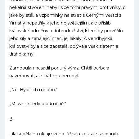
pekelná stvoření nebyli sice těmi pravými protivníky, o
jaké by stál, a vzpomínky na střet s Černými věštci z
Yimshy nepatřily k jeho nejsvětlejším, ale příslib
královské odměny a dobrodružství, které by prověřilo
jeho síly a zahálející meč, jej lákaly. A vendhyjská
království byla sice zaostalá, oplývala však zlatem a
drahokamy…
Zamboulan nasadil ponurý výraz. Chtěl barbara
naverbovat, ale lhát mu nemohl.
„Ne. Bylo jich mnoho.“
„Mluvme tedy o odměně.“
3.
Líla seděla na okraji svého lůžka a zoufale se bránila