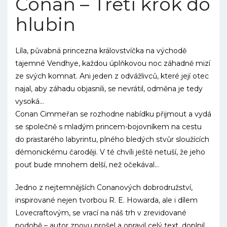
Conan – Třetí krok do
hlubin
Líla, půvabná princezna královstvíčka na východě
tajemné Vendhye, každou úplňkovou noc záhadně mizí
ze svých komnat. Ani jeden z odvážlivců, které její otec
najal, aby záhadu objasnili, se nevrátil, odměna je tedy
vysoká…
Conan Cimmeřan se rozhodne nabídku přijmout a vydá
se společně s mladým princem-bojovníkem na cestu
do prastarého labyrintu, plného bledých stvůr sloužících
démonickému čaroději. V té chvíli ještě netuší, že jeho
pouť bude mnohem delší, než očekával…
Jedno z nejtemnějších Conanových dobrodružství,
inspirované nejen tvorbou R. E. Howarda, ale i dílem
Lovecraftovým, se vrací na náš trh v zrevidované
podobě – autor znovu prošel a opravil celý text, doplnil