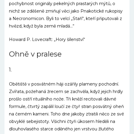
pochybnost originály pekelných prastarých mýtů, o
nichž se zděšeně zmiňují věci jako Pnakotické rukopisy
a Necronomicon. Byli to velcí „Staří“, kteří připutovali z
hvězd, když byla země mladá…“
Howard P. Lovecraft: „Hory šílenství“
Ohně v pralese
1.
Obětiště v posvátném háji ozářily plameny pochodní.
Zvířata, požehaná žrecem se zachvěla, když jejich hrdly
prošlo ostří rituálního nože. Tři kněží recitovali dávné
formule, čtvrtý zapálil loučí ze čtyř stran posvátný oheň
na černém kameni. Toho dne jakoby ztratili něco ze své
obvyklé sebejistoty. Všichni čtyři úkosem hleděli na
dlouhovlasého starce oděného jen vrstvou žlutého