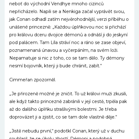
neboť do východní Vendhye mnoho cizinců
nepřicházelo. Napili se a Nenkiga začal vyprávět svou,
jak Conan odhadl zatím nejvěrohodnější, verzi příběhu o
unášené princezně: „Každou úplňkovou noc si přichází
pro královu dceru dvojice démonů a odnáší ji do jeskyní
pod palácem. Tam Líla stráví noc a ráno se zase objeví,
poznamenaná únavou a vyčerpáním, na svém loži.
Nepamatuje si nic z toho, co se tam dělo. Ty démony
nesmí bojovník, který ji bude chránit, zabít.“
Cimmeřan zpozorněl.
„Je přirozeně možné je zničit. To už královi muži zkusili,
ale když takto princezně zabránili v její cestě, trpěla pak
až do dalšího úplňku strašlivými bolestmi. Je třeba
doprovázet ji a zjistit, co se tam dole vlastně děje.“
„Jistě nebudu první,“ podotkl Conan, který už v duchu
souhlasil, že se úkolu zhostí. Démoni a podobná