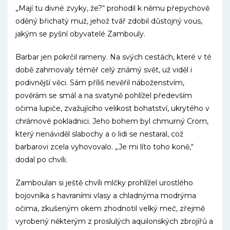
„Mají tu divné zvyky, že?“ prohodil k němu přepychově
oděný břichatý muž, jehož tvář zdobil důstojný vous,
jakým se pyšní obyvatelé Zambouly.
Barbar jen pokrčil rameny. Na svých cestách, které v té
době zahrnovaly téměř celý známý svět, už viděl i
podivnější věci. Sám příliš nevěřil náboženstvím,
pověrám se smál a na svatyně pohlížel především
očima lupiče, zvažujícího velikost bohatství, ukrytého v
chrámové pokladnici. Jeho bohem byl chmurný Crom,
který nenáviděl slabochy a o lidi se nestaral, což
barbarovi zcela vyhovovalo. „Je mi líto toho koně,“
dodal po chvíli.
Zamboulan si ještě chvíli mlčky prohlížel urostlého
bojovníka s havraními vlasy a chladnýma modrýma
očima, zkušeným okem zhodnotil velký meč, zřejmě
vyrobený některým z proslulých aquilonských zbrojířů a