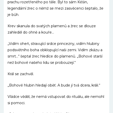
prachu rozetřeného po těle. Byl to sám Kéšin,
legendární žrec o němž se mezi zasvěcenci šeptalo, že
je bůh.
Krev skanula do svatých plamenů a žrec se dlouze
zahleděl do ohně a kouře…
„Vidím oheň, stravující srdce princezny, vidím hlubiny
podsvětního boha obklopující naši zemi. Vidím zkázu a
smrt…“ šeptal žrec hledíce do plamenů. „Bohové starší
než bohové našeho lidu se probouzejí.“
Král se zachvěl.
„Bohové hlubin hledají oběť. A bude jí tvá dcera, králi.“
Vládce věděl, že nemá vstupovat do rituálu, ale nemohl
si pomoci.