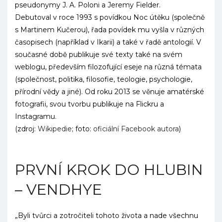
pseudonymy J. A. Poloni a Jeremy Fielder.
Debutoval v roce 1993 s povídkou Noc útěku (společně
s Martinem Kučerou), řada povídek mu vyšla v různých
časopisech (například v Ikarii) a také v řadě antologií. V
současné době publikuje své texty také na svém
weblogu, především filozofující eseje na různá témata
(společnost, politika, filosofie, teologie, psychologie,
přírodní vědy a jiné). Od roku 2013 se věnuje amatérské
fotografii, svou tvorbu publikuje na Flickru a
Instagramu.
(zdroj:
Wikipedie
; foto:
oficiální Facebook autora
)
PRVNÍ KROK DO HLUBIN
– VENDHYE
„Byli tvůrci a zotročiteli tohoto života a nade všechnu