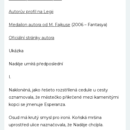
Autorův profil na Legii
Medailon autora od M. Fajkuse
(2006 – Fantasya)
Oficiální stránky autora
Ukázka
Naděje umírá předposlední
I.
Nakloněná, jako řešeto rozstřílená cedule u cesty
oznamovala, že městečko přikrčené mezi kamenitými
kopci se jmenuje Esperanza.
Osud má krutý smysl pro ironii. Koňská mršina
uprostřed ulice naznačovala, že Naděje chcípla.