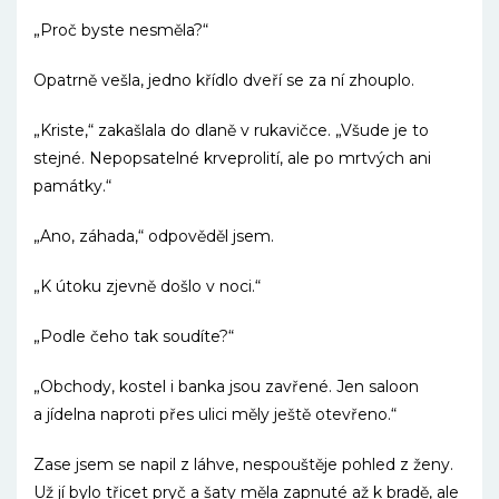
„Proč byste nesměla?“
Opatrně vešla, jedno křídlo dveří se za ní zhouplo.
„Kriste,“ zakašlala do dlaně v rukavičce. „Všude je to
stejné. Nepopsatelné krveprolití, ale po mrtvých ani
památky.“
„Ano, záhada,“ odpověděl jsem.
„K útoku zjevně došlo v noci.“
„Podle čeho tak soudíte?“
„Obchody, kostel i banka jsou zavřené. Jen saloon
a jídelna naproti přes ulici měly ještě otevřeno.“
Zase jsem se napil z láhve, nespouštěje pohled z ženy.
Už jí bylo třicet pryč a šaty měla zapnuté až k bradě, ale