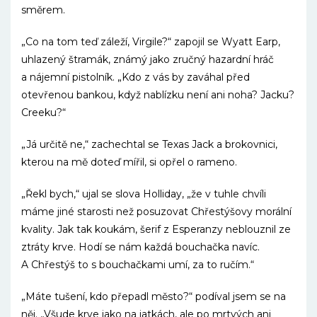
směrem.
„Co na tom teď záleží, Virgile?“ zapojil se Wyatt Earp,
uhlazený štramák, známý jako zručný hazardní hráč
a nájemní pistolník. „Kdo z vás by zaváhal před
otevřenou bankou, když nablízku není ani noha? Jacku?
Creeku?“
„Já určitě ne,“ zachechtal se Texas Jack a brokovnici,
kterou na mě doteď mířil, si opřel o rameno.
„Řekl bych,“ ujal se slova Holliday, „že v tuhle chvíli
máme jiné starosti než posuzovat Chřestýšovy morální
kvality. Jak tak koukám, šerif z Esperanzy neblouznil ze
ztráty krve. Hodí se nám každá bouchačka navíc.
A Chřestýš to s bouchačkami umí, za to ručím.“
„Máte tušení, kdo přepadl město?“ podíval jsem se na
něj. „Všude krve jako na jatkách, ale po mrtvých ani