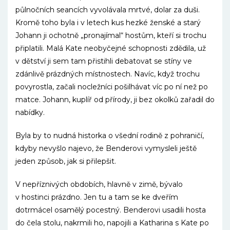
půlnočních seancích vyvolávala mrtvé, dolar za duši.
Kromě toho byla i v letech kus hezké ženské a starý
Johann ji ochotně „pronajímal“ hostům, kteří si trochu
připlatili. Malá Kate neobyčejné schopnosti zdědila, už
v dětství ji sem tam přistihli debatovat se stíny ve
zdánlivě prázdných místnostech. Navíc, když trochu
povyrostla, začali nocležníci pošilhávat víc po ní než po
matce. Johann, kuplíř od přírody, ji bez okolků zařadil do
nabídky.
Byla by to nudná historka o všední rodině z pohraničí,
kdyby nevyšlo najevo, že Benderovi vymysleli ještě
jeden způsob, jak si přilepšit.
V nepříznivých obdobích, hlavně v zimě, bývalo
v hostinci prázdno. Jen tu a tam se ke dveřím
dotrmácel osamělý pocestný. Benderovi usadili hosta
do čela stolu, nakrmili ho, napojili a Katharina s Kate po