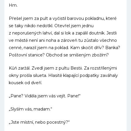
Hm.
Přešel jsem za pult a vyčistil barovou pokladnu, které
se taky nikdo nedotkl. Otevřel jsem jednu
z neporušených lahví, dal si lok a zapálil doutník. Jestli
ve městě není ani noha a zároveň tu zůstalo všechno
cenné, narazil jsem na poklad. Kam skočit dřív? Banka?
Poštovní stanice? Obchod se smíšeným zbožím?
Kůň zaržál. Zvedl jsem z pultu Bestii. Za rozstřílenými
okny prošla silueta. Hlasitě klapající podpatky zaváhaly
kousek od dveří.
„Pane? Viděla jsem vás vejít. Pane!“
„Slyším vás, madam.“
„Jste místní, nebo pocestný?“