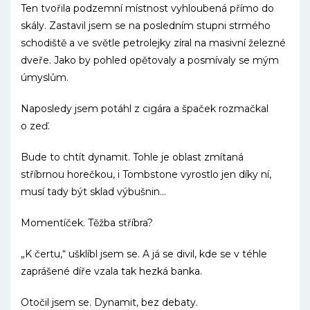
Ten tvořila podzemní místnost vyhloubená přímo do
skály. Zastavil jsem se na posledním stupni strmého
schodiště a ve světle petrolejky zíral na masivní železné
dveře. Jako by pohled opětovaly a posmívaly se mým
úmyslům.
Naposledy jsem potáhl z cigára a špaček rozmačkal
o zeď.
Bude to chtít dynamit. Tohle je oblast zmítaná
stříbrnou horečkou, i Tombstone vyrostlo jen díky ní,
musí tady být sklad výbušnin…
Momentíček. Těžba stříbra?
„K čertu,“ ušklíbl jsem se. A já se divil, kde se v téhle
zaprášené díře vzala tak hezká banka.
Otočil jsem se. Dynamit, bez debaty.