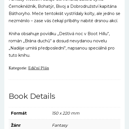
Černokněžník, Bohatýr, Bivoj a Dobrodružství kapitána
Báthoryho. Meče tentokrát vystřídaly kolty, ale jedno se
nezměnilo – zase vás čekají příběhy nabité drsnou akcí.
Kniha obsahuje povídku „Deštivá noc v Boot Hillu“,
román „Brána duchů“ a dosud nevydanou novelu
„Naděje umírá předposlední“, napsanou speciálně pro
tuto knihu.
Kategorie:
Ediční Plán
Book Details
Formát
150 x 220 mm
Žánr
Fantasy