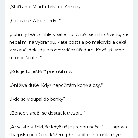
„Staří ano. Mladí utekli do Arizony.“
„Opravdu? A kde tedy…“
„Johnny leží támhle v saloonu. Chtěl jsem ho živého, ale
nedal mi na vybranou. Kate dostala po makovici a čeká
svázaná, dokud ji neodevzdám úřadům. Když už jsme
u toho, šerife…“
„Kdo je tu ještě?“ přerušil mě.
„Ani živá duše. Když nepočítám koně a psy.“
„Kdo se vloupal do banky?“
„Bender, snažil se dostat k trezoru.“
„A vy jste si řekl, že když už je jednou načatá…“ Earpova
sharpska položená křížem přes sedlo se otočila mým