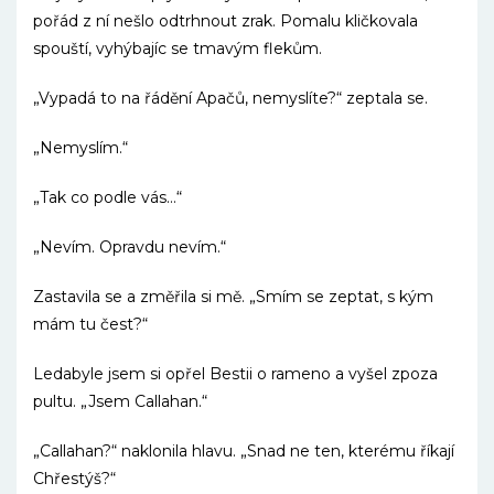
pořád z ní nešlo odtrhnout zrak. Pomalu kličkovala
spouští, vyhýbajíc se tmavým flekům.
„Vypadá to na řádění Apačů, nemyslíte?“ zeptala se.
„Nemyslím.“
„Tak co podle vás…“
„Nevím. Opravdu nevím.“
Zastavila se a změřila si mě. „Smím se zeptat, s kým
mám tu čest?“
Ledabyle jsem si opřel Bestii o rameno a vyšel zpoza
pultu. „Jsem Callahan.“
„Callahan?“ naklonila hlavu. „Snad ne ten, kterému říkají
Chřestýš?“