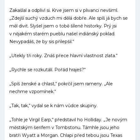
Zakašlal a odplivl si. Krve jsem si v plivanci nevšiml.
„Zdejší suchý vzduch mi dělá dobře. Ale spíš já bych se
měl divit. Slyšel jsem o tobě šílené historky. Prý jsi
v nějakém starém pueblu našel indiánský poklad.
Nevypadáš, že by sis přilepšil.“
„Utekly tři roky. Znáš přece hlavní vlastnost zlata.“
„Rychle se rozkutálí. Pořád hraješ?“
„Spíš ženské a chlast,“ pokrčil jsem rameny. „Ale
nechme vzpomínek.“
„Tak, tak,“ vydal se k nám vůdce skupiny.
„Tohle je Virgil Earp,“ představil ho Holliday. „Je novým
městským šerifem v Tombstonu. Támhle jsou jeho
bratři Wyatt a Morgan. Chlapi před tebou jsou Texas