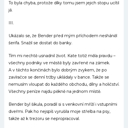
To byla chyba, protože díky tomu jsem jejich stopu ucítil
já.
III.
Ukázalo se, že Bender před mým příchodem nesháněl
šerifa. Snažil se dostat do banky.
Tím mi nechtě usnadnil život. Kate totiž měla pravdu –
všechny podniky ve městě byly zavřené na zámek.
A v těchto končinách bylo dobrým zvykem, že po
zavíračce se denní tržby ukládaly v bance. Takže se
nemusím vloupat do každého obchodu, dílny a holičství.
Všechny peníze najdu pěkně na jednom místě.
Bender byl šikula, poradil si s venkovní mříží i vstupními
dveřmi. Pak ho nejspíš vyrušila moje střelba na psy,
takže až k trezoru se nepropracoval.