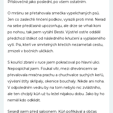
Příslovečně jako poslední, po všem ostatním.
O mršinu se přetahovala smečka vypelichaných psů.
Jen co zaslechli řinčení podkov, vyrazili proti mně. Nerad
na sebe předčasně upozorňuju, ale drze se vrhali koni
po nohou, tak jsem vytáhl Bestii. Výstřel ostře oddělil
předchozí štěkot od následného kňučení a vyplašeného
vytí. Psi, kteří ve smrtelných křečích nezametali cestu,
zmizeli v bočních uličkách.
S kouřící zbraní v ruce jsem pokračoval po hlavní ulici.
Nepospíchal jsem. Foukal vítr, mezi dřevěnicemi se
převalovala mračna prachu a chuchvalce suchých keřů,
vývěsní štíty skřípaly, okenice bouchaly. Nikde ani noha.
V odpoledním vedru by na tom nebylo nic zvláštního,
ale ten chcíplý kůň už tu ležel nějakou dobu. Jako by ho
neměl kdo odklidit.
Sesedl jsem před saloonem. Kůň pofrkával a občas