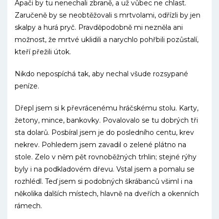
Apači by tu nenechali zbraně, a už vůbec ne chlast.
Zaručeně by se neobtěžovali s mrtvolami, odřízli by jen
skalpy a hurá pryč. Pravděpodobně mi nezněla ani
možnost, že mrtvé uklidili a narychlo pohřbili pozůstalí,
kteří přežili útok.
Nikdo nepospíchá tak, aby nechal všude rozsypané
peníze.
Dřepl jsem si k převrácenému hráčskému stolu. Karty,
žetony, mince, bankovky. Povalovalo se tu dobrých tři
sta dolarů. Posbíral jsem je do posledního centu, krev
nekrev. Pohledem jsem zavadil o zelené plátno na
stole. Zelo v něm pět rovnoběžných trhlin; stejné rýhy
byly i na podkladovém dřevu. Vstal jsem a pomalu se
rozhlédl. Teď jsem si podobných škrábanců všiml i na
několika dalších místech, hlavně na dveřích a okenních
rámech.