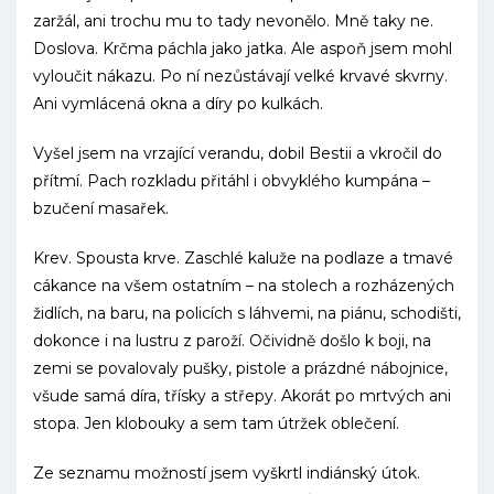
zaržál, ani trochu mu to tady nevonělo. Mně taky ne.
Doslova. Krčma páchla jako jatka. Ale aspoň jsem mohl
vyloučit nákazu. Po ní nezůstávají velké krvavé skvrny.
Ani vymlácená okna a díry po kulkách.
Vyšel jsem na vrzající verandu, dobil Bestii a vkročil do
přítmí. Pach rozkladu přitáhl i obvyklého kumpána –
bzučení masařek.
Krev. Spousta krve. Zaschlé kaluže na podlaze a tmavé
cákance na všem ostatním – na stolech a rozházených
židlích, na baru, na policích s láhvemi, na piánu, schodišti,
dokonce i na lustru z paroží. Očividně došlo k boji, na
zemi se povalovaly pušky, pistole a prázdné nábojnice,
všude samá díra, třísky a střepy. Akorát po mrtvých ani
stopa. Jen klobouky a sem tam útržek oblečení.
Ze seznamu možností jsem vyškrtl indiánský útok.