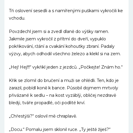
Tři oslovení sesedli a s namířenými puškami vykročili ke
vchodu.
Povzdechl jsem si a zvedl dlaně do výšky ramen.
Jakmile jsem vykročil z přítmí do dveří, vypuklo
pokřikování, ržání a cvakání kohoutky zbraní. Padaly
výzvy, abych odhodil všechno železo a klekl si na zem.
„Hej! Hej!!!“ vykřikl jeden z jezdců. „Počkejte! Znám ho.“
Křik se zlomil do bručení a muži se ohlédli. Ten, kdo je
zarazil, pobídl koně k bance. Působil dojmem mrtvoly
přivázané k sedlu – na kost vyzáblý, obličej nezdravě
bledý, tváře propadlé, oči podlité krví.
„Chřestýši?“ oslovil mě chraplavě.
„Docu.“ Pomalu jsem sklonil ruce. „Ty ještě žiješ?“