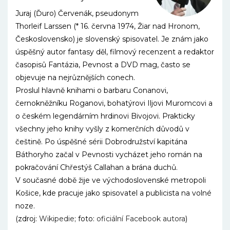
Juraj (Ďuro) Červenák, pseudonym
Thorleif Larssen (* 16. června 1974, Žiar nad Hronom,
Československo) je slovenský spisovatel. Je znám jako
úspěšný autor fantasy děl, filmový recenzent a redaktor
časopisů Fantázia, Pevnost a DVD mag, často se
objevuje na nejrůznějších conech.
Proslul hlavně knihami o barbaru Conanovi,
černokněžníku Roganovi, bohatýrovi Iljovi Muromcovi a
o českém legendárním hrdinovi Bivojovi. Prakticky
všechny jeho knihy vyšly z komerčních důvodů v
češtině. Po úspěšné sérii Dobrodružství kapitána
Báthoryho začal v Pevnosti vycházet jeho román na
pokračování Chřestýš Callahan a brána duchů.
V současné době žije ve východoslovenské metropoli
Košice, kde pracuje jako spisovatel a publicista na volné
noze.
(zdroj:
Wikipedie
; foto:
oficiální Facebook autora
)