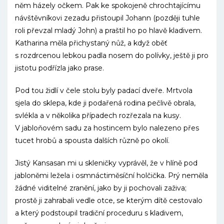
něm házely očkem. Pak ke spokojeně chrochtajícímu
návštěvníkovi zezadu přistoupil Johann (později tuhle
roli převzal mladý John) a praštil ho po hlavě kladivem.
Katharina měla přichystaný nůž, a když oběť
s rozdrcenou lebkou padla nosem do polívky, ještě ji pro
jistotu podřízla jako prase.
Pod tou židlí v čele stolu byly padací dveře. Mrtvola
sjela do sklepa, kde ji podařená rodina pečlivě obrala,
svlékla a v několika případech rozřezala na kusy.
V jabloňovém sadu za hostincem bylo nalezeno přes
tucet hrobů a spousta dalších různě po okolí.
Jistý Kansasan mi u skleničky vyprávěl, že v hlíně pod
jabloněmi ležela i osmnáctiměsíční holčička. Prý neměla
žádné viditelné zranění, jako by ji pochovali zaživa;
prostě ji zahrabali vedle otce, se kterým dítě cestovalo
a který podstoupil tradiční proceduru s kladivem,