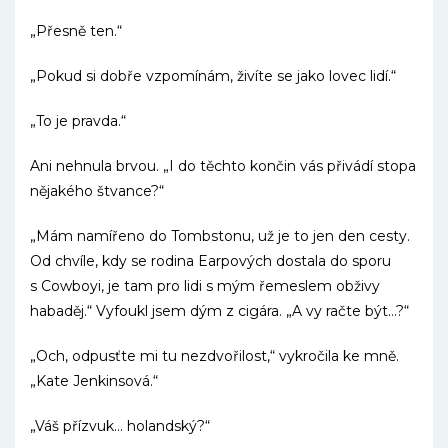
„Přesně ten.“
„Pokud si dobře vzpomínám, živíte se jako lovec lidí.“
„To je pravda.“
Ani nehnula brvou. „I do těchto končin vás přivádí stopa
nějakého štvance?“
„Mám namířeno do Tombstonu, už je to jen den cesty.
Od chvíle, kdy se rodina Earpových dostala do sporu
s Cowboyi, je tam pro lidi s mým řemeslem obživy
habaděj.“ Vyfoukl jsem dým z cigára. „A vy račte být…?“
„Och, odpusťte mi tu nezdvořilost,“ vykročila ke mně.
„Kate Jenkinsová.“
„Váš přízvuk… holandský?“