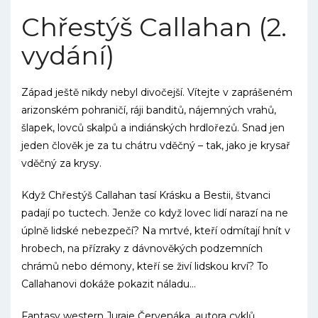
Chřestýš Callahan (2.
vydání)
Západ ještě nikdy nebyl divočejší. Vítejte v zaprášeném
arizonském pohraničí, ráji banditů, nájemných vrahů,
šlapek, lovců skalpů a indiánských hrdlořezů. Snad jen
jeden člověk je za tu chátru vděčný – tak, jako je krysař
vděčný za krysy.
Když Chřestýš Callahan tasí Krásku a Bestii, štvanci
padají po tuctech. Jenže co když lovec lidí narazí na ne
úplně lidské nebezpečí? Na mrtvé, kteří odmítají hnít v
hrobech, na přízraky z dávnověkých podzemních
chrámů nebo démony, kteří se živí lidskou krví? To
Callahanovi dokáže pokazit náladu…
Fantasy western Juraje Červenáka, autora cyklů