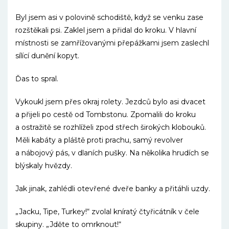
Byl jsem asi v polovině schodiště, když se venku zase
rozštěkali psi. Zaklel jsem a přidal do kroku. V hlavní
místnosti se zamřížovanými přepážkami jsem zaslechl
sílící dunění kopyt.
Ďas to spral.
Vykoukl jsem přes okraj rolety. Jezdců bylo asi dvacet
a přijeli po cestě od Tombstonu. Zpomalili do kroku
a ostražitě se rozhlíželi zpod střech širokých klobouků.
Měli kabáty a pláště proti prachu, samý revolver
a nábojový pás, v dlaních pušky. Na několika hrudích se
blýskaly hvězdy.
Jak jinak, zahlédli otevřené dveře banky a přitáhli uzdy.
„Jacku, Tipe, Turkey!“ zvolal kníratý čtyřicátník v čele
skupiny. „Jděte to omrknout!“