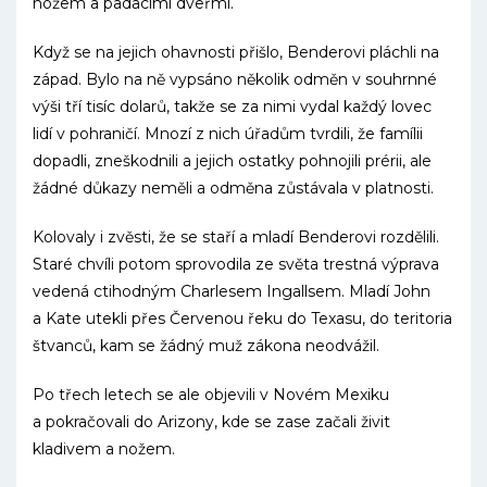
nožem a padacími dveřmi.
Když se na jejich ohavnosti přišlo, Benderovi pláchli na
západ. Bylo na ně vypsáno několik odměn v souhrnné
výši tří tisíc dolarů, takže se za nimi vydal každý lovec
lidí v pohraničí. Mnozí z nich úřadům tvrdili, že famílii
dopadli, zneškodnili a jejich ostatky pohnojili prérii, ale
žádné důkazy neměli a odměna zůstávala v platnosti.
Kolovaly i zvěsti, že se staří a mladí Benderovi rozdělili.
Staré chvíli potom sprovodila ze světa trestná výprava
vedená ctihodným Charlesem Ingallsem. Mladí John
a Kate utekli přes Červenou řeku do Texasu, do teritoria
štvanců, kam se žádný muž zákona neodvážil.
Po třech letech se ale objevili v Novém Mexiku
a pokračovali do Arizony, kde se zase začali živit
kladivem a nožem.