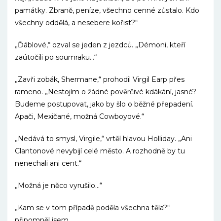
památky. Zbraně, peníze, všechno cenné zůstalo. Kdo
všechny oddělá, a nesebere kořist?“
„Ďáblové,“ ozval se jeden z jezdců. „Démoni, kteří
zaútočili po soumraku…“
„Zavři zobák, Shermane,“ prohodil Virgil Earp přes
rameno. „Nestojím o žádné pověrčivé kdákání, jasné?
Budeme postupovat, jako by šlo o běžné přepadení.
Apači, Mexičané, možná Cowboyové.“
„Nedává to smysl, Virgile,“ vrtěl hlavou Holliday. „Ani
Clantonové nevybijí celé město. A rozhodně by tu
nenechali ani cent.“
„Možná je něco vyrušilo…“
„Kam se v tom případě poděla všechna těla?“
připomněl jsem.