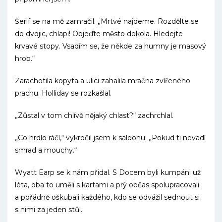
Šerif se na mě zamračil. „Mrtvé najdeme. Rozdělte se
do dvojic, chlapi! Objeďte město dokola. Hledejte
krvavé stopy. Vsadím se, že někde za humny je masový
hrob.“
Zarachotila kopyta a ulici zahalila mračna zvířeného
prachu. Holliday se rozkašlal.
„Zůstal v tom chlívě nějaký chlast?“ zachrchlal.
„Co hrdlo ráčí,“ vykročil jsem k saloonu. „Pokud ti nevadí
smrad a mouchy.“
Wyatt Earp se k nám přidal. S Docem byli kumpáni už
léta, oba to uměli s kartami a prý občas spolupracovali
a pořádně oškubali každého, kdo se odvážil sednout si
s nimi za jeden stůl.