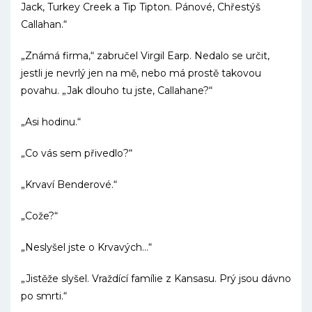
Jack, Turkey Creek a Tip Tipton. Pánové, Chřestýš
Callahan.“
„Známá firma,“ zabručel Virgil Earp. Nedalo se určit,
jestli je nevrlý jen na mě, nebo má prostě takovou
povahu. „Jak dlouho tu jste, Callahane?“
„Asi hodinu.“
„Co vás sem přivedlo?“
„Krvaví Benderové.“
„Cože?“
„Neslyšel jste o Krvavých…“
„Jistěže slyšel. Vraždící famílie z Kansasu. Prý jsou dávno
po smrti.“