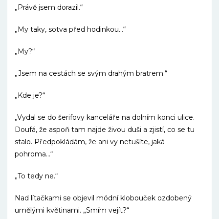
„Právě jsem dorazil.“
„My taky, sotva před hodinkou…“
„My?“
„Jsem na cestách se svým drahým bratrem.“
„Kde je?“
„Vydal se do šerifovy kanceláře na dolním konci ulice.
Doufá, že aspoň tam najde živou duši a zjistí, co se tu
stalo. Předpokládám, že ani vy netušíte, jaká
pohroma…“
„To tedy ne.“
Nad lítačkami se objevil módní klobouček ozdobený
umělými květinami. „Smím vejít?“