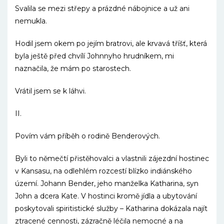
Svalila se mezi střepy a prázdné nábojnice a už ani
nemukla.
Hodil jsem okem po jejím bratrovi, ale krvavá tříšť, která
byla ještě před chvílí Johnnyho hrudníkem, mi
naznačila, že mám po starostech.
Vrátil jsem se k láhvi.
II.
Povím vám příběh o rodině Benderových.
Byli to němečtí přistěhovalci a vlastnili zájezdní hostinec
v Kansasu, na odlehlém rozcestí blízko indiánského
území. Johann Bender, jeho manželka Katharina, syn
John a dcera Kate. V hostinci kromě jídla a ubytování
poskytovali spiritistické služby – Katharina dokázala najít
ztracené cennosti, zázračně léčila nemocné a na