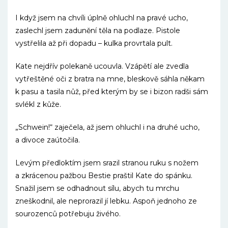
I když jsem na chvíli úplně ohluchl na pravé ucho,
zaslechl jsem zadunění těla na podlaze. Pistole
vystřelila až při dopadu – kulka provrtala pult.
Kate nejdřív polekaně ucouvla. Vzápětí ale zvedla
vytřeštěné oči z bratra na mne, bleskově sáhla někam
k pasu a tasila nůž, před kterým by se i bizon radši sám
svlékl z kůže.
„Schwein!“ zaječela, až jsem ohluchl i na druhé ucho,
a divoce zaútočila.
Levým předloktím jsem srazil stranou ruku s nožem
a zkrácenou pažbou Bestie praštil Kate do spánku.
Snažil jsem se odhadnout sílu, abych tu mrchu
zneškodnil, ale neprorazil jí lebku. Aspoň jednoho ze
sourozenců potřebuju živého.