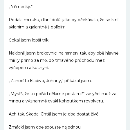
„Německý.“
Podala mi ruku, dlaní dolů, jako by očekávala, že se k ní
skloním a galantně ji políbím.
Čekal jsem lepší trik.
Naklonil jsem brokovnici na rameni tak, aby obě hlavně
mířily přímo za mě, do tmavého průchodu mezi
výčepem a kuchyní.
„Zahoď to kladivo, Johnny,“ přikázal jsem.
„Myslíš, že to pořád děláme postaru?“ zasyčel muž za
mnou a významně cvakl kohoutkem revolveru.
Ach tak. Škoda. Chtěl jsem je oba dostat živé.
Zmáčkl jsem obě spouště najednou.