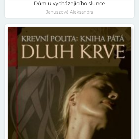
Dům u vycházejícího slunce
Januszová Aleksandra