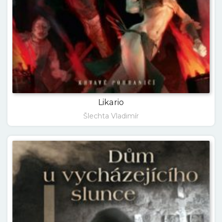
Likario
Šlechta Vladimír