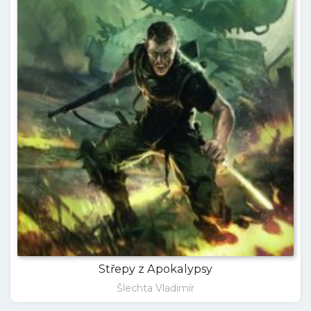
Střepy z Apokalypsy
Šlechta Vladimír