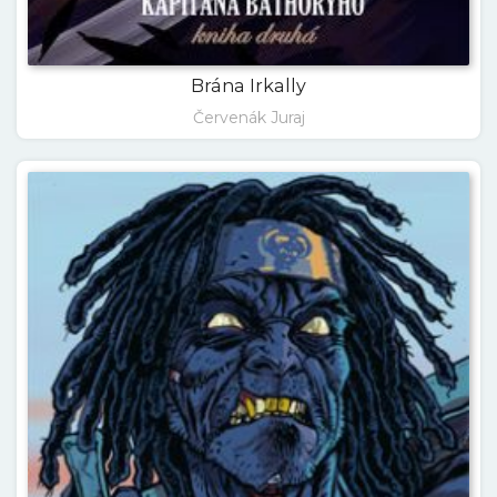
Brána Irkally
Červenák Juraj