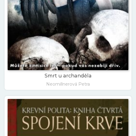
Smrt u archanděla
Neomillnerová Petra